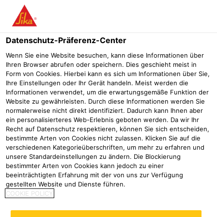
Menü
Datenschutz-Präferenz-Center
Wenn Sie eine Website besuchen, kann diese Informationen über
Ihren Browser abrufen oder speichern. Dies geschieht meist in
Form von Cookies. Hierbei kann es sich um Informationen über Sie,
Ihre Einstellungen oder Ihr Gerät handeln. Meist werden die
Informationen verwendet, um die erwartungsgemäße Funktion der
Website zu gewährleisten. Durch diese Informationen werden Sie
normalerweise nicht direkt identifiziert. Dadurch kann Ihnen aber
ein personalisierteres Web-Erlebnis geboten werden. Da wir Ihr
Recht auf Datenschutz respektieren, können Sie sich entscheiden,
bestimmte Arten von Cookies nicht zulassen. Klicken Sie auf die
verschiedenen Kategorieüberschriften, um mehr zu erfahren und
Sarnafil® Verlegerschulungen
unsere Standardeinstellungen zu ändern. Die Blockierung
bestimmter Arten von Cookies kann jedoch zu einer
Unsere Veranstaltungen
Verlegerschulungen
beeinträchtigten Erfahrung mit der von uns zur Verfügung
gestellten Website und Dienste führen.
Sika Deutschland bietet allen Sarnafil®
COOKIE POLICY
Verlegepartnern ein umfassendes und