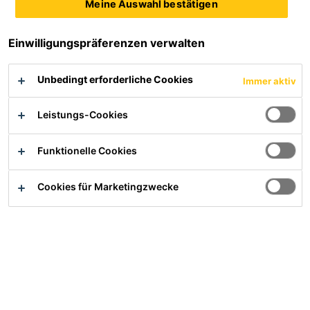
Meine Auswahl bestätigen
interessantes Schulungsprogramm. Denn nur
mit einer konsequenten Aus- und
Einwilligungspräferenzen verwalten
Weiterbildung können wir unsere hohen
gemeinsamen Standards im Flachdachbau
Unbedingt erforderliche Cookies
Immer aktiv
weiter ausbauen und auch in Zukunft
garantieren.
Leistungs-Cookies
Funktionelle Cookies
Cookies für Marketingzwecke