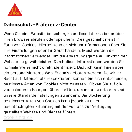
Menü
Datenschutz-Präferenz-Center
Wenn Sie eine Website besuchen, kann diese Informationen über
Ihren Browser abrufen oder speichern. Dies geschieht meist in
Form von Cookies. Hierbei kann es sich um Informationen über Sie,
Ihre Einstellungen oder Ihr Gerät handeln. Meist werden die
Informationen verwendet, um die erwartungsgemäße Funktion der
Website zu gewährleisten. Durch diese Informationen werden Sie
normalerweise nicht direkt identifiziert. Dadurch kann Ihnen aber
ein personalisierteres Web-Erlebnis geboten werden. Da wir Ihr
Recht auf Datenschutz respektieren, können Sie sich entscheiden,
bestimmte Arten von Cookies nicht zulassen. Klicken Sie auf die
verschiedenen Kategorieüberschriften, um mehr zu erfahren und
Kleben und Dichten am Fenster
unsere Standardeinstellungen zu ändern. Die Blockierung
bestimmter Arten von Cookies kann jedoch zu einer
Sika im Handel
Kleb- und Dichtstoffhandel
Fenster
beeinträchtigten Erfahrung mit der von uns zur Verfügung
gestellten Website und Dienste führen.
INNEN DICHTER ALS AUSSEN lautet die Regel für
COOKIE POLICY
fachgerechte Baukörperanschlüsse. Bei der
Fenstermontage muss eine innenseitig luftdichte und