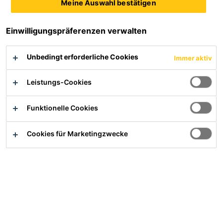
Meine Auswahl bestätigen
aussenseitig wind- und schlagregendichte
Einbausituationgeschaffen werden.
Einwilligungspräferenzen verwalten
Dies machen hochwertige Sika® Dichtstoffe, wie z.B.
Unbedingt erforderliche Cookies
Immer aktiv
Sikaflex®-402 Connection, der innovative
Hochleistungs-Dichtstoff auf STP-Basis für
Leistungs-Cookies
Bewegungs- und Anschlussfugen, möglich. Gleichzeitig
umfasst das Portfolio von Sika® nicht nur Lösungen für
die Fenstermontage, sondern auch für die strukturelle
Funktionelle Cookies
Glasverklebung im Fensterbau.
Cookies für Marketingzwecke
Broschüren Flyer
Lieferprogramm Kleben und 
Dichten
PDF / 3 MB (DE)