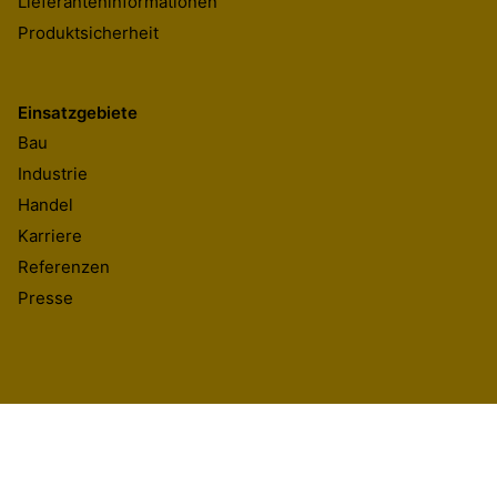
Lieferanteninformationen
Produktsicherheit
Einsatzgebiete
Bau
Industrie
Handel
Karriere
Referenzen
Presse
Sika Deutschland CH AG & Co KG
Kornwestheimer Straße 103-107