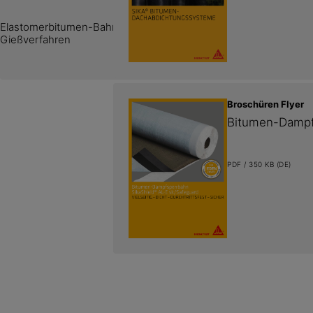
Behelfsabdichtung
Elastomerbitumen-Bahn mit Polyestervlies-Einlage für Dachabdi
Gießverfahren
Broschüren Flyer
Bitumen-Dampf
PDF / 350 KB (DE)