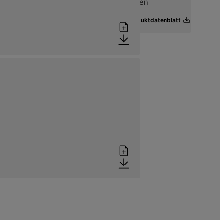
hn mit Glasvlies-Einlage im Gießverfahren
Produktdatenblatt