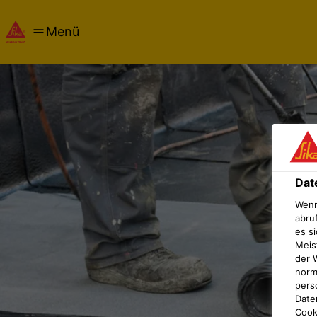
Menü
Dat
Wenn
abru
es si
Meis
der 
norma
pers
Date
Cook