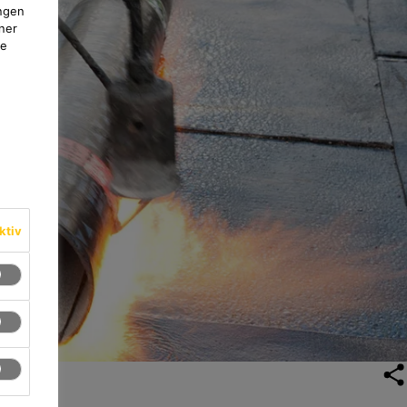
ngen
ner
te
ktiv