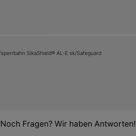
Elastomerbitumen-Dampfsperrba
chtung im
Produktdatenblatt
Produktdatenblatt
sperrbahn SikaShield® AL-E sk/Safeguard
Noch Fragen? Wir haben Antworten!