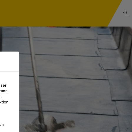
wser
kann
.
ktion
on