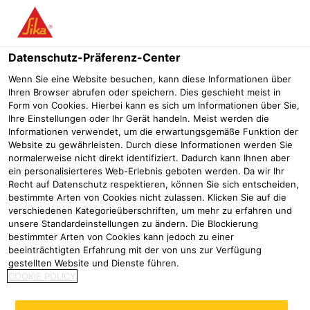
Menü
Datenschutz-Präferenz-Center
Sikalastic®
Sikalastic® Rapid-722
Wenn Sie eine Website besuchen, kann diese Informationen über
Ihren Browser abrufen oder speichern. Dies geschieht meist in
Sikalastic® Rapid-722
Form von Cookies. Hierbei kann es sich um Informationen über Sie,
Ihre Einstellungen oder Ihr Gerät handeln. Meist werden die
2-komponentige, schnellhärtende und lösemittelfreie
Informationen verwendet, um die erwartungsgemäße Funktion der
Flüssigkunststoffabdichtung auf PMMA Basis
Website zu gewährleisten. Durch diese Informationen werden Sie
normalerweise nicht direkt identifiziert. Dadurch kann Ihnen aber
ein personalisierteres Web-Erlebnis geboten werden. Da wir Ihr
Sikalastic® Rapid-722 ist ein zweikomponentiges,
Recht auf Datenschutz respektieren, können Sie sich entscheiden,
schnellhärtendes Polymethylmethacrylat Reaktionsharz. Als
bestimmte Arten von Cookies nicht zulassen. Klicken Sie auf die
verschiedenen Kategorieüberschriften, um mehr zu erfahren und
Härterpulver wird Sikalastic® Rapid KATpulver eingesetzt.
unsere Standardeinstellungen zu ändern. Die Blockierung
Sikalastic® Rapid-722 bildet nach Aushärtung eine
Mehr
bestimmter Arten von Cookies kann jedoch zu einer
nahtlose, dauerhafte und witterungsbeständige
beeinträchtigten Erfahrung mit der von uns zur Verfügung
Dachabdichtung und Bauwerksabdichtung im
Schnelle Aushärtung, auch bei tiefen Temperaturen
gestellten Website und Dienste führen.
Lösemittelfrei
COOKIE POLICY
Anwendungsbereich des entsprechenden abP.
UV-, hydrolyse- und alkalibeständig