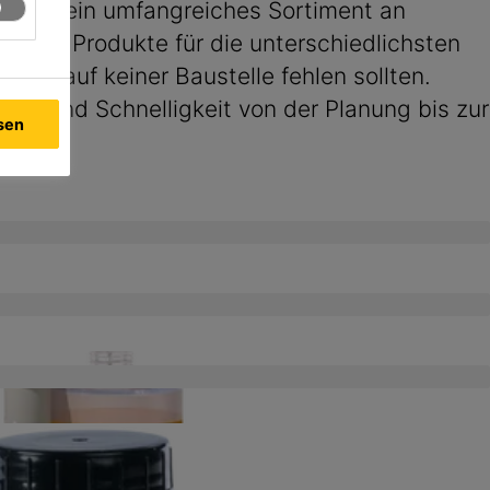
t Sika® ein umfangreiches Sortiment an
über Produkte für die unterschiedlichsten
die auf keiner Baustelle fehlen sollten.
eit und Schnelligkeit von der Planung bis zur
ssen