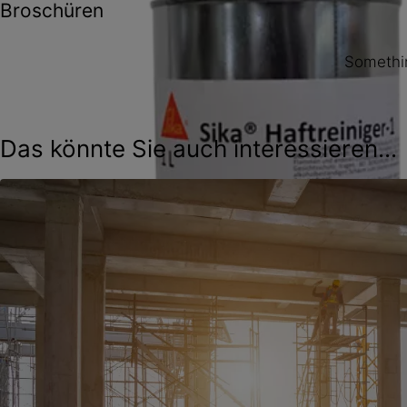
Broschüren
Somethin
Das könnte Sie auch interessieren...
Sikaflex® PRO-3 Purform®