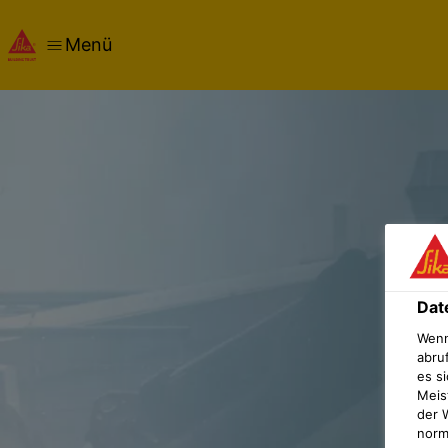
Menü
Dat
Wenn
abru
es si
Meis
der 
norma