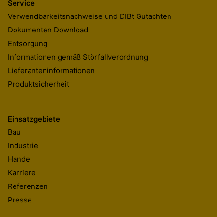
Service
Verwendbarkeitsnachweise und DIBt Gutachten
Dokumenten Download
Entsorgung
Informationen gemäß Störfallverordnung
Lieferanteninformationen
SikaBond® T-1 Purform®
Produktsicherheit
Elastischer Klebstoff für Dach-, Klempner- und Aussenarbeiten
SikaBond®-126 Maximum Tack
Elastischer Bau- und Montageklebstoff mit extremer Anfangsha
Einsatzgebiete
Sika® Primer-215
Bau
Nichtpigmentierter, lösemittelhaltiger Voranstrich für Kunststoff
Industrie
Handel
Karriere
Referenzen
Presse