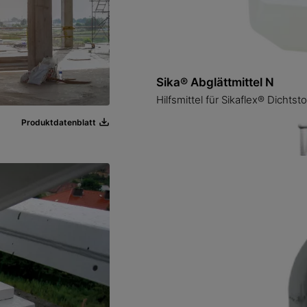
Beschleunigter, schneller Hochl
für horizontale und vertikale
Sikaflex®-112 Crystal Clea
Produktdatenblatt
Transparenter, universeller Kleb
Produktdatenblatt
Sika® Abglättmittel N
Hilfsmittel für Sikaflex® Dicht
Produktdatenblatt