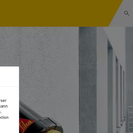
wser
kann
.
ktion