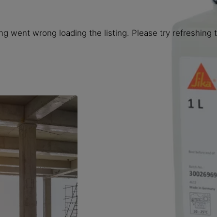
g went wrong loading the listing. Please try refreshing 
Sikaflex® PRO-3 Purform