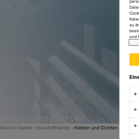
pers
Date
Cook
Kate
zu ä
beei
und 
COOK
Ein
Kleben und Dichten
Sika im Handel
Baustoffhandel
Kleben und Dichten