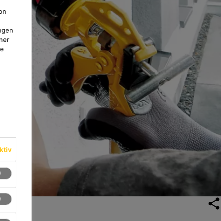
on
ngen
ner
te
ktiv