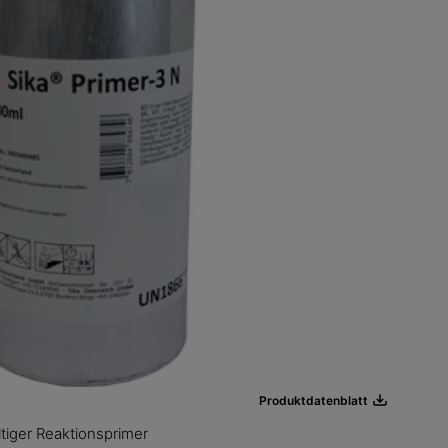
her Kleb- und Dichtstoff
10
ll verwendbarer Montageklebstoff
Produktdatenblatt
Produktdatenblatt
tiger Reaktionsprimer