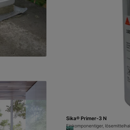
Sikaflex®-11 FC Purform®
gen
Vielseitig einsetzbarer elastisc
SikaBond®-120 Universal 
Schnellhärtender und universe
Produktdatenblatt
Produktdatenblatt
Sika® Primer-3 N
cht poröse Oberflächen
Einkomponentiger, lösemittelhal
NEU