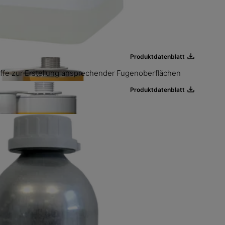
eistungsdichtstoff auf PU-Basis
 Fugenabdichtungsanwendungen
r
Produktdatenblatt
- und Dichtstoff
Produktdatenblatt
stoffe zur Erstellung ansprechender Fugenoberflächen
Produktdatenblatt