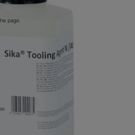
the page.
® PowerCure