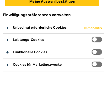
Meine Auswahl bestätigen
Sikalastic®-445
Sikalastic®-641
Einwilligungspräferenzen verwalten
Einkomponentige Versiegelung
1-komponentige,
als UV-Schutz auf Basis von
lösemittelreduzierte und
Unbedingt erforderliche Cookies
Immer aktiv
aliphatischem Polyurethan
geruchsmilde Polyurethan
Flüssigabdichtung
Produktdatenblatt
Produktdatenblatt
Leistungs-Cookies
Funktionelle Cookies
Sikalastic®-822
Sikalastic®-826 HT
Cookies für Marketingzwecke
Polyurethanharz gemäß TL/TP
Heißschmelzklebegranulat als
BEL-B3 für den Einsatz als
Klebeschicht für den Einsatz
Dichtungsschicht aus
auf Stahlbrücken nach ZTV-ING
Flüssigkunststoff
6-4
Produktdatenblatt
Produktdatenblatt
Sikalastic®-851
Sikalastic®-893 Elastic