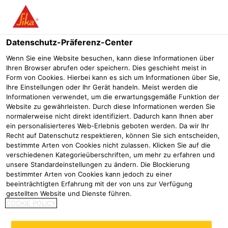
Menü
Datenschutz-Präferenz-Center
Wenn Sie eine Website besuchen, kann diese Informationen über
Ihren Browser abrufen oder speichern. Dies geschieht meist in
Form von Cookies. Hierbei kann es sich um Informationen über Sie,
Sikalastic®
Ihre Einstellungen oder Ihr Gerät handeln. Meist werden die
Informationen verwendet, um die erwartungsgemäße Funktion der
Website zu gewährleisten. Durch diese Informationen werden Sie
normalerweise nicht direkt identifiziert. Dadurch kann Ihnen aber
ein personalisierteres Web-Erlebnis geboten werden. Da wir Ihr
Recht auf Datenschutz respektieren, können Sie sich entscheiden,
bestimmte Arten von Cookies nicht zulassen. Klicken Sie auf die
Sika® Flexitape Heavy
Sikalastic®-220 W
verschiedenen Kategorieüberschriften, um mehr zu erfahren und
unsere Standardeinstellungen zu ändern. Die Blockierung
Verstäkungsgewebe für das
Flexible Abdichtungsschicht in
bestimmter Arten von Cookies kann jedoch zu einer
Sikalastic®-641
Nassräumen; EAD 030352-00-
beeinträchtigten Erfahrung mit der von uns zur Verfügung
Flüssigkunststoffsystem
0503
gestellten Website und Dienste führen.
COOKIE POLICY
Produktdatenblatt
Produktdatenblatt