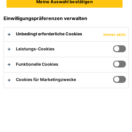
Meine Auswahl bestätigen
Einwilligungspräferenzen verwalten
Zweikomponentiges eisenglimmerhaltiges Epoxidharz mit
hervorragender Haftung auf vorbereitetem Stahl.
Unbedingt erforderliche Cookies
Immer aktiv
▪ Hoher Schutz von Stahl
Leistungs-Cookies
▪ Robust und hart
▪ Hervorragende Haftung auf Stahl
▪ Zugelassen und BASt-gelistet nach TL/TP BEL-ST (ZTV-
Funktionelle Cookies
ING 6-4)
▪ Zugelassen und BASt-gelistet nach TL/TP RHD-ST (ZTV-
Cookies für Marketingzwecke
ING 6-5)​​​​​​​
Produktdatenblatt
Alle Dokumente anzeigen
Ihr/e Ansprechpartner/in
Übersicht