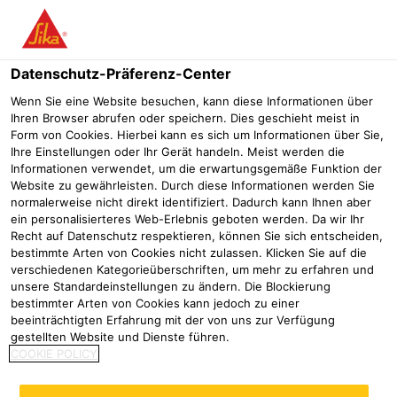
Menü
Datenschutz-Präferenz-Center
Sikalastic®
Sikalastic®-891 HM Primer
Wenn Sie eine Website besuchen, kann diese Informationen über
Ihren Browser abrufen oder speichern. Dies geschieht meist in
Sikalastic®-891 HM Primer
Form von Cookies. Hierbei kann es sich um Informationen über Sie,
Ihre Einstellungen oder Ihr Gerät handeln. Meist werden die
Grundbeschichtung auf Basis Epoxidharz für den Einsatz auf
Informationen verwendet, um die erwartungsgemäße Funktion der
Stahlbrücken nach ZTV-ING 6-4 und ZTV-ING
Website zu gewährleisten. Durch diese Informationen werden Sie
6-5
normalerweise nicht direkt identifiziert. Dadurch kann Ihnen aber
ein personalisierteres Web-Erlebnis geboten werden. Da wir Ihr
Recht auf Datenschutz respektieren, können Sie sich entscheiden,
bestimmte Arten von Cookies nicht zulassen. Klicken Sie auf die
verschiedenen Kategorieüberschriften, um mehr zu erfahren und
unsere Standardeinstellungen zu ändern. Die Blockierung
bestimmter Arten von Cookies kann jedoch zu einer
beeinträchtigten Erfahrung mit der von uns zur Verfügung
gestellten Website und Dienste führen.
COOKIE POLICY