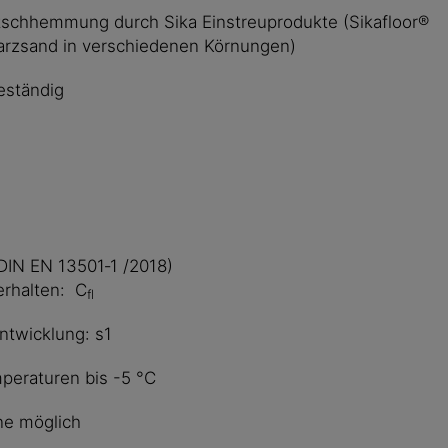
utschhemmung durch Sika Einstreuprodukte (Sikafloor®
arzsand in verschiedenen Körnungen)
eständig
DIN EN 13501‐1 /2018)
rhalten: C
fl
Rauchentwicklung: s1
mperaturen bis -5 °C
ne möglich