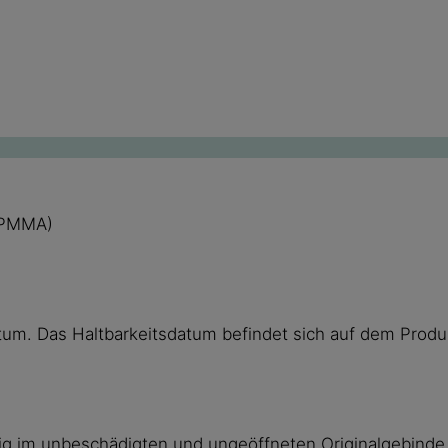
 (PMMA)
um. Das Haltbarkeitsdatum befindet sich auf dem Produ
 im unbeschädigten und ungeöffneten Originalgebinde küh