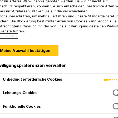
onalisierteres Web-Erlebnis geboten werden. Da wir Ihr Recht auf
nschutz respektieren, können Sie sich entscheiden, bestimmte Arten v
ies nicht zulassen. Klicken Sie auf die verschiedenen
gorieüberschriften, um mehr zu erfahren und unsere Standardeinstellu
ndern. Die Blockierung bestimmter Arten von Cookies kann jedoch zu ei
nträchtigten Erfahrung mit der von uns zur Verfügung gestellten Websi
Dienste führen.
IE POLICY
Meine Auswahl bestätigen
willigungspräferenzen verwalten
Unbedingt erforderliche Cookies
Immer a
Leistungs-Cookies
nd farbig ist ein 2-
thacrylat Reaktionsharz.
Funktionelle Cookies
er eingesetzt. Sikalastic®