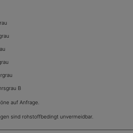
rau
grau
rau
grau
rgrau
hrsgrau B
töne auf Anfrage.
gen sind rohstoffbedingt unvermeidbar.