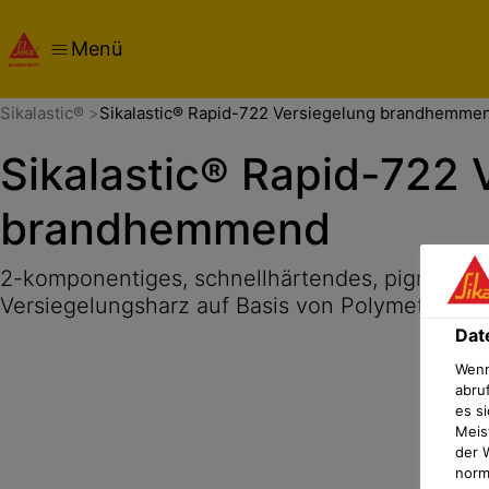
Menü
Übersicht
Produktdetails
Anwendung
Dokumente
Dat
Sikalastic®
Sikalastic® Rapid-722 Versiegelung brandhemme
Sikalastic® Rapid-722 
brandhemmend
2-komponentiges, schnellhärtendes, pigment
Versiegelungsharz auf Basis von Polymethylm
Dat
Wenn
abru
es si
Meis
der 
norma