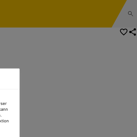
Ihr/e Ansprechpartner/in
wser
kann
.
ktion