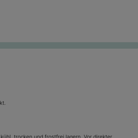
kt.
l, trocken und frostfrei lagern. Vor direkter