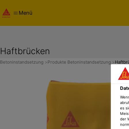
Menü
Haftbrücken
Betoninstandsetzung
Produkte Betoninstandsetzung
Haftbr
Dat
Wenn
abru
es si
Meis
der 
norma