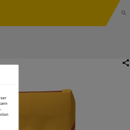
wser
kann
.
ktion