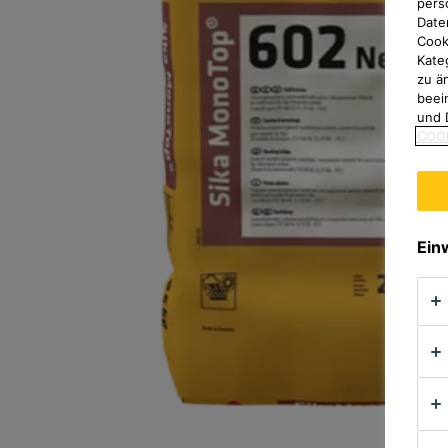
pers
Date
Cook
Kate
zu ä
beei
und 
COOK
Ein