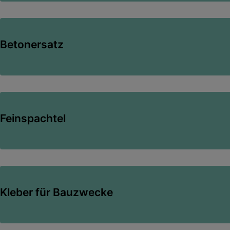
Betonersatz
Feinspachtel
Kleber für Bauzwecke