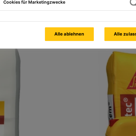
Cookies für Marketingzwecke
Sika MonoTop®-910 N
 NEU-System
Kunststoffmodifizierter Korros
System
Produktdatenblatt
Alle ablehnen
Alle zula