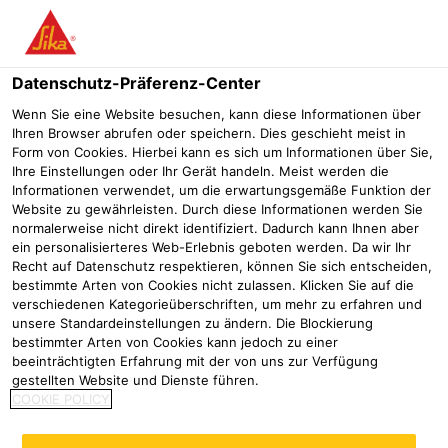
Menü
Datenschutz-Präferenz-Center
Sika Poxicolor®
Sika Poxicolor® Primer HE NEU
Wenn Sie eine Website besuchen, kann diese Informationen über
Ihren Browser abrufen oder speichern. Dies geschieht meist in
Sika Poxicolor® Primer HE NEU
Form von Cookies. Hierbei kann es sich um Informationen über Sie,
Ihre Einstellungen oder Ihr Gerät handeln. Meist werden die
Lösemittelarme, oberflächentolerante 2-K Epoxidharz-
Informationen verwendet, um die erwartungsgemäße Funktion der
Grundbeschichtung für Stahl und verzinkten Oberflächen
Website zu gewährleisten. Durch diese Informationen werden Sie
normalerweise nicht direkt identifiziert. Dadurch kann Ihnen aber
ein personalisierteres Web-Erlebnis geboten werden. Da wir Ihr
Recht auf Datenschutz respektieren, können Sie sich entscheiden,
bestimmte Arten von Cookies nicht zulassen. Klicken Sie auf die
verschiedenen Kategorieüberschriften, um mehr zu erfahren und
unsere Standardeinstellungen zu ändern. Die Blockierung
bestimmter Arten von Cookies kann jedoch zu einer
beeinträchtigten Erfahrung mit der von uns zur Verfügung
gestellten Website und Dienste führen.
COOKIE POLICY