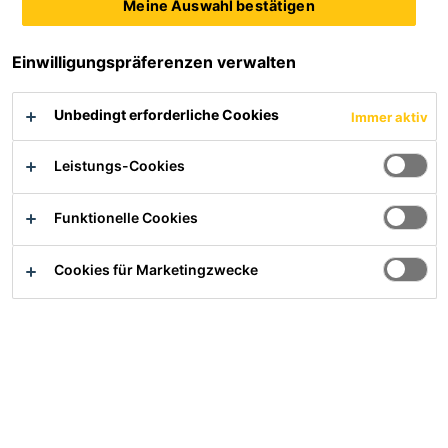
Meine Auswahl bestätigen
Einwilligungspräferenzen verwalten
Übersicht
Unbedingt erforderliche Cookies
Immer aktiv
Anwendung
Leistungs-Cookies
Gemischt mit der entsprechenden Menge an Wasser ist
Funktionelle Cookies
das Produkt eine Flüssigkomponente von SikaTop® ES-
104 und SikaTop® ES-108 für die Betoninstandsetzung
Cookies für Marketingzwecke
horizontaler Flächen.
Vorteile
SikaTop ES Additiv-100K verbessert die Eigenschaft von