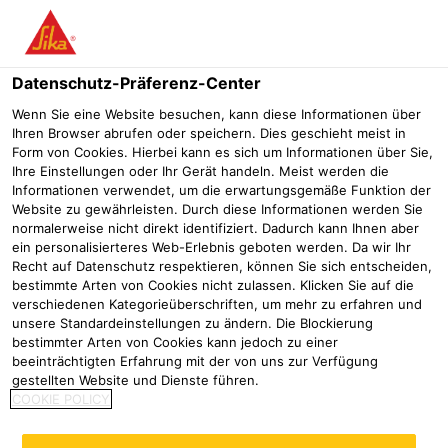
Menü
Datenschutz-Präferenz-Center
SikaTop®
SikaTop® ES Additiv-100 UV
Wenn Sie eine Website besuchen, kann diese Informationen über
Ihren Browser abrufen oder speichern. Dies geschieht meist in
SikaTop® ES Additiv-100 UV
Form von Cookies. Hierbei kann es sich um Informationen über Sie,
Ihre Einstellungen oder Ihr Gerät handeln. Meist werden die
Informationen verwendet, um die erwartungsgemäße Funktion der
Website zu gewährleisten. Durch diese Informationen werden Sie
SikaTop ES Additiv-100 K ist ein flüssiger Mörtelzusatzstoff
normalerweise nicht direkt identifiziert. Dadurch kann Ihnen aber
ein personalisierteres Web-Erlebnis geboten werden. Da wir Ihr
auf der Basis einer modifizierten Kunststoffdispersion.
Recht auf Datenschutz respektieren, können Sie sich entscheiden,
bestimmte Arten von Cookies nicht zulassen. Klicken Sie auf die
SikaTop ES Additiv-100K verbessert die Eigenschaft von
verschiedenen Kategorieüberschriften, um mehr zu erfahren und
Zementmörteln. Bei Frischmörteln wird der Wasserbedarf
unsere Standardeinstellungen zu ändern. Die Blockierung
bestimmter Arten von Cookies kann jedoch zu einer
reduziert, die Verarbeitbarkeit verbessert und das
beeinträchtigten Erfahrung mit der von uns zur Verfügung
Wasserrückhaltevermögen erhöht. Die Festmörtel- und
gestellten Website und Dienste führen.
Verbundeigenschaften werden deutlich erhöht.
COOKIE POLICY
Produktdatenblatt
Alle Dokumente anzeigen