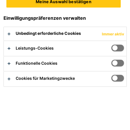
Meine Auswahl bestätigen
Elastische, 1-komponentige Beschichtung auf Basis einer
Einwilligungspräferenzen verwalten
Ethylen-Mischpolymeren-Dispersion mit
rissüberbrückenden Eigenschaften.
Unbedingt erforderliche Cookies
Immer aktiv
Schnelle Trocknung
Leistungs-Cookies
Wasserdampfdurchlässig
Flexible Abdichtungsschicht
Funktionelle Cookies
Produktdatenblatt
Alle Dokumente anzeigen
Cookies für Marketingzwecke
Übersicht
Anwendung