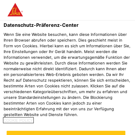
Menü
Datenschutz-Präferenz-Center
Sikadur®
Sikadur®-31+
Wenn Sie eine Website besuchen, kann diese Informationen über
Ihren Browser abrufen oder speichern. Dies geschieht meist in
Sikadur®-31+
Form von Cookies. Hierbei kann es sich um Informationen über Sie,
Ihre Einstellungen oder Ihr Gerät handeln. Meist werden die
Sehr emissionsarmer 2-Komp. Epoxidharzklebstoff für
Informationen verwendet, um die erwartungsgemäße Funktion der
kraftschlüssiges Verkleben und für Betoninstandsetzungen
Website zu gewährleisten. Durch diese Informationen werden Sie
normalerweise nicht direkt identifiziert. Dadurch kann Ihnen aber
ein personalisierteres Web-Erlebnis geboten werden. Da wir Ihr
Recht auf Datenschutz respektieren, können Sie sich entscheiden,
bestimmte Arten von Cookies nicht zulassen. Klicken Sie auf die
verschiedenen Kategorieüberschriften, um mehr zu erfahren und
unsere Standardeinstellungen zu ändern. Die Blockierung
bestimmter Arten von Cookies kann jedoch zu einer
beeinträchtigten Erfahrung mit der von uns zur Verfügung
gestellten Website und Dienste führen.
COOKIE POLICY