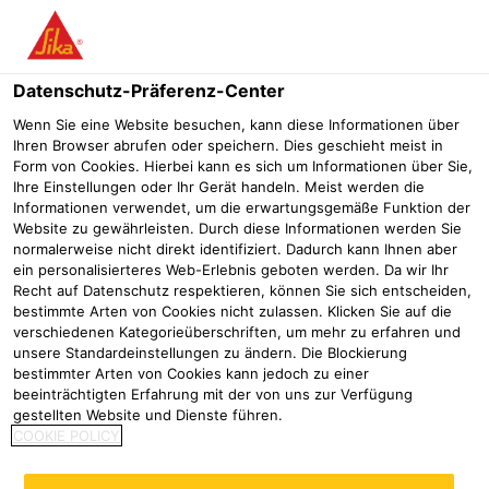
Menü
Datenschutz-Präferenz-Center
Kontakt
Wenn Sie eine Website besuchen, kann diese Informationen über
Ihren Browser abrufen oder speichern. Dies geschieht meist in
Form von Cookies. Hierbei kann es sich um Informationen über Sie,
Ihre Einstellungen oder Ihr Gerät handeln. Meist werden die
Informationen verwendet, um die erwartungsgemäße Funktion der
Website zu gewährleisten. Durch diese Informationen werden Sie
normalerweise nicht direkt identifiziert. Dadurch kann Ihnen aber
Haben Sie Fragen zu einem speziellen Thema oder
ein personalisierteres Web-Erlebnis geboten werden. Da wir Ihr
Recht auf Datenschutz respektieren, können Sie sich entscheiden,
wünschen Sie Beratung zu einem konkreten Projekt?
bestimmte Arten von Cookies nicht zulassen. Klicken Sie auf die
Über die nachfolgende Suchmaske erreichen Sie Ihre
verschiedenen Kategorieüberschriften, um mehr zu erfahren und
direkten Ansprechpartner bei Sika.
unsere Standardeinstellungen zu ändern. Die Blockierung
bestimmter Arten von Cookies kann jedoch zu einer
beeinträchtigten Erfahrung mit der von uns zur Verfügung
Unsere Produkte sind speziell für professionelle
gestellten Website und Dienste führen.
Anwender entwickelt und auf deren Bedürfnisse
COOKIE POLICY
abgestimmt. Aus diesem Grund richten wir unser
Angebot ausschließlich an
gewerbliche Kunden
. Wir