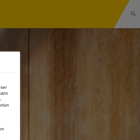
wser
kann
.
ktion
on