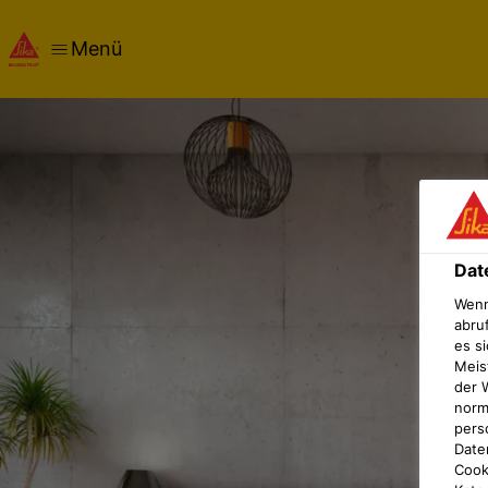
Menü
Dat
Wenn
abru
es si
Meis
der 
norma
pers
Date
Cook