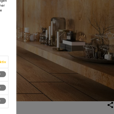
ngen
ner
te
ktiv