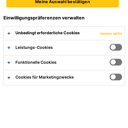
Meine Auswahl bestätigen
Sarnavap®-1000 E
Sarnavap®-2000 E
Einwilligungspräferenzen verwalten
Dampfsperrbahn
Dampfsperrbahn
Produktdatenblatt
Produktdatenblatt
Unbedingt erforderliche Cookies
Immer aktiv
Leistungs-Cookies
Funktionelle Cookies
Cookies für Marketingzwecke
Sarnavap®-3000 M
Sarnavap®-500 E
Dampfsperrbahn
PE-Dampfsperrbahn
Produktdatenblatt
Produktdatenblatt