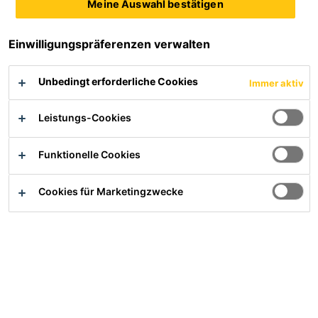
Meine Auswahl bestätigen
Das Sikaplan® Aufstockelement ist aus hochwertigem
druckstabilen PVC (Spritzguss) hergestellt.
Einwilligungspräferenzen verwalten
Sehr gute Witterungsbeständigkeit und UV-Stabilität
Unbedingt erforderliche Cookies
Hoher Widerstand gegen Spannungsrissbildung
Immer aktiv
Sikaplan® Dachbahnen können direkt auf den Flansch
geschweißt werden
Leistungs-Cookies
Funktionelle Cookies
Ihr/e Ansprechpartner/in
Cookies für Marketingzwecke
Übersicht
Anwendung
Das Sikaplan® Aufstockelement wird zur Entwässerung
von Flachdächern eingesetzt.