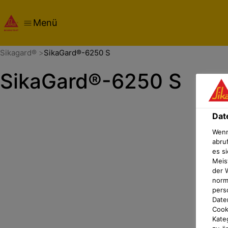
Menü
Übersicht
Dokumente
Datenschutz-Präferenz-Cent
Sikagard®
SikaGard®-6250 S
SikaGard®-6250 S
Dat
Wenn
abru
es si
Meis
der 
norma
pers
Date
Cook
Kate