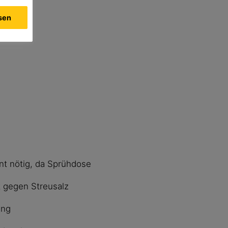
ssen
nt nötig, da Sprühdose
t gegen Streusalz
ung