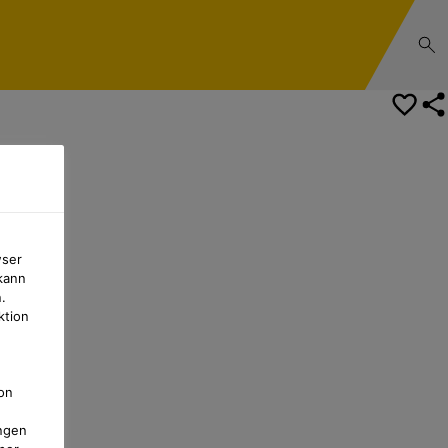
wser
kann
.
ktion
on
ngen