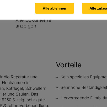
gestellt.
Alle ablehnen
Alle zula
Alle Dokumente
anzeigen
Vorteile
ür die Reparatur und
Kein spezielles Equipme
. Hohlräumen in
Sehr hohe Beständigkei
n, Kotflügel, Schwellern
ler und Säulen. Das
Hervorragende Filmbild
®-6250 S zeigt sehr gute
 PVC ohne Vorbehandlung.