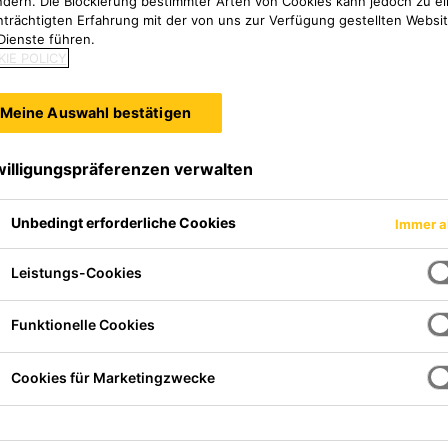
ndern. Die Blockierung bestimmter Arten von Cookies kann jedoch zu ei
nträchtigten Erfahrung mit der von uns zur Verfügung gestellten Websi
Dienste führen.
IE POLICY
Meine Auswahl bestätigen
willigungspräferenzen verwalten
Unbedingt erforderliche Cookies
Immer a
Leistungs-Cookies
ierbares, beständiges Wachs aus
igenschaften. Das Produkt ist
Funktionelle Cookies
 gegen Korrosion in Hohlräumen
rausragenden
Cookies für Marketingzwecke
. Nach der Aushärtung bleibt
dose
ck, welche die Hohlräume gegen
h dem