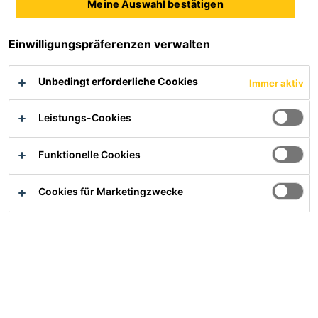
Meine Auswahl bestätigen
Sie haben eine konkrete technische Anfrage? Unsere
Einwilligungspräferenzen verwalten
Fachhändler beantworten diese gerne. Eine
Übersicht über unsere autorisierten Sika-Händler
Unbedingt erforderliche Cookies
Immer aktiv
finden Sie
hier.
Leistungs-Cookies
Zu unseren Videos
Funktionelle Cookies
Cookies für Marketingzwecke
Damit dieser Inhalt
angezeigt werden kann,
müssen Sie in den Cookie-
Einstellungen alle Cookies
akzeptieren und Ihre
Auswahl bestätigen, oder