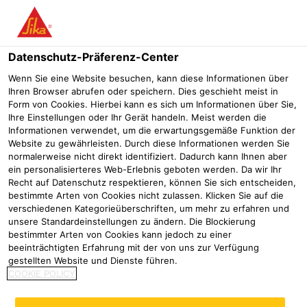
Menü
Datenschutz-Präferenz-Center
Wenn Sie eine Website besuchen, kann diese Informationen über
Ihren Browser abrufen oder speichern. Dies geschieht meist in
Form von Cookies. Hierbei kann es sich um Informationen über Sie,
Ihre Einstellungen oder Ihr Gerät handeln. Meist werden die
Informationen verwendet, um die erwartungsgemäße Funktion der
Website zu gewährleisten. Durch diese Informationen werden Sie
normalerweise nicht direkt identifiziert. Dadurch kann Ihnen aber
ein personalisierteres Web-Erlebnis geboten werden. Da wir Ihr
Recht auf Datenschutz respektieren, können Sie sich entscheiden,
bestimmte Arten von Cookies nicht zulassen. Klicken Sie auf die
verschiedenen Kategorieüberschriften, um mehr zu erfahren und
Tipps und Tricks
unsere Standardeinstellungen zu ändern. Die Blockierung
bestimmter Arten von Cookies kann jedoch zu einer
Industrie
Kleben und Dichten am Caravan und Wohnmobil
Ti
beeinträchtigten Erfahrung mit der von uns zur Verfügung
gestellten Website und Dienste führen.
Hier finden Sie Schritt für Schritt Anleitungen, Hinweise
COOKIE POLICY
und Tipps zur Verarbeitung unserer Produkte sowie
Antworten auf am häufigst gestellten Fragen .