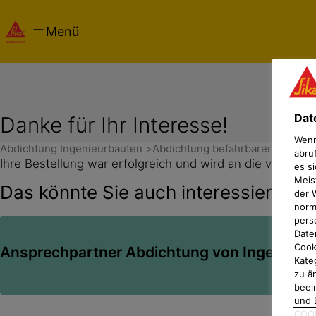
Menü
Dat
Danke für Ihr Interesse!
Wenn
Abdichtung Ingenieurbauten
Abdichtung befahrbarer Fläche
abru
Ihre Bestellung war erfolgreich und wird an die von I
es si
Meis
Das könnte Sie auch interessieren
der 
norma
pers
Date
Cook
Ansprechpartner Abdichtung von Ingenieur
Kate
zu ä
beei
und 
COOK