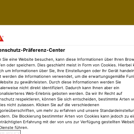
enschutz-Präferenz-Center
 Sie eine Website besuchen, kann diese Informationen über Ihren Bro
n
Abdichtung nach ZTV-ING
fen oder speichern. Dies geschieht meist in Form von Cookies. Hierbei 
hnen angegebene Adresse versendet.
ch um Informationen über Sie, Ihre Einstellungen oder Ihr Gerät handeln
t werden die Informationen verwendet, um die erwartungsgemäße Fun
Website zu gewährleisten. Durch diese Informationen werden Sie
lerweise nicht direkt identifiziert. Dadurch kann Ihnen aber ein
onalisierteres Web-Erlebnis geboten werden. Da wir Ihr Recht auf
nschutz respektieren, können Sie sich entscheiden, bestimmte Arten v
ies nicht zulassen. Klicken Sie auf die verschiedenen
bauten
gorieüberschriften, um mehr zu erfahren und unsere Standardeinstellu
ndern. Die Blockierung bestimmter Arten von Cookies kann jedoch zu ei
nträchtigten Erfahrung mit der von uns zur Verfügung gestellten Websi
Dienste führen.
IE POLICY