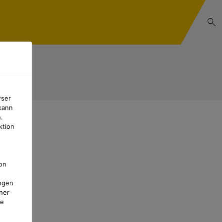
wser
kann
.
ktion
on
ngen
ner
te