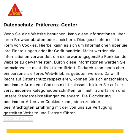
Menü
Datenschutz-Präferenz-Center
Wenn Sie eine Website besuchen, kann diese Informationen über
Ihren Browser abrufen oder speichern. Dies geschieht meist in
Form von Cookies. Hierbei kann es sich um Informationen über Sie,
Abdichtung von Parkbauten
Ihre Einstellungen oder Ihr Gerät handeln. Meist werden die
Informationen verwendet, um die erwartungsgemäße Funktion der
Website zu gewährleisten. Durch diese Informationen werden Sie
Abdichtung Ingenieurbauten
Abdichtung befahrbarer Fläche
normalerweise nicht direkt identifiziert. Dadurch kann Ihnen aber
Im Juli 2017 wurde die Normenreihe DIN 18532
ein personalisierteres Web-Erlebnis geboten werden. Da wir Ihr
„Abdichtung von befahrbaren Verkehrsflächen aus
Recht auf Datenschutz respektieren, können Sie sich entscheiden,
bestimmte Arten von Cookies nicht zulassen. Klicken Sie auf die
Beton“ eingeführt. Die hier getroffenen Regelungen
verschiedenen Kategorieüberschriften, um mehr zu erfahren und
betreffen die Abdichtung von Bauteilen und Bauwerken
unsere Standardeinstellungen zu ändern. Die Blockierung
außerhalb der Regelungen ZTV-ING. Hierunter fallen
bestimmter Arten von Cookies kann jedoch zu einer
befahrene Flächen von Parkbauten, Brücken außerhalb
beeinträchtigten Erfahrung mit der von uns zur Verfügung
gestellten Website und Dienste führen.
der Anwendung nach den ZTV-ING: Erstmalig fanden
COOKIE POLICY
hier auch Regelungen für wärmegedämmte und
befahrene Flächen wie „Parkdächer“ Einzug in ein