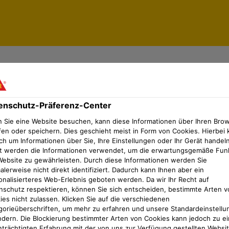
nach wenigen Stunden
enschutz-Präferenz-Center
P – Festigkeit nach wenigen Stunden
 Sie eine Website besuchen, kann diese Informationen über Ihren Bro
fen oder speichern. Dies geschieht meist in Form von Cookies. Hierbei 
ch um Informationen über Sie, Ihre Einstellungen oder Ihr Gerät handeln
 im Trockenmörtel führt lan
t werden die Informationen verwendet, um die erwartungsgemäße Fun
Website zu gewährleisten. Durch diese Informationen werden Sie
lerweise nicht direkt identifiziert. Dadurch kann Ihnen aber ein
te und Zementersatzstoffe.
onalisierteres Web-Erlebnis geboten werden. Da wir Ihr Recht auf
nschutz respektieren, können Sie sich entscheiden, bestimmte Arten v
ies nicht zulassen. Klicken Sie auf die verschiedenen
utzbare Boden- oder Wandfl
gorieüberschriften, um mehr zu erfahren und unsere Standardeinstellu
ndern. Die Blockierung bestimmter Arten von Cookies kann jedoch zu ei
nträchtigten Erfahrung mit der von uns zur Verfügung gestellten Websi