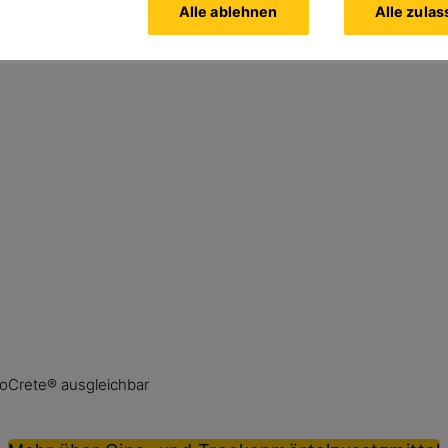
Alle ablehnen
Alle zula
coCrete® ausgleichbar