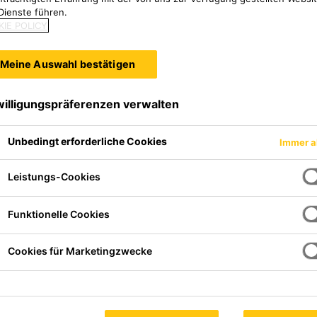
en der dort eingesetzten Ba
Dienste führen.
IE POLICY
 P bietet Sika einen hochw
Meine Auswahl bestätigen
ür zementgebundene Trocke
willigungspräferenzen verwalten
nn die Frühfestigkeit auch 
Unbedingt erforderliche Cookies
Immer a
Leistungs-Cookies
Funktionelle Cookies
Cookies für Marketingzwecke