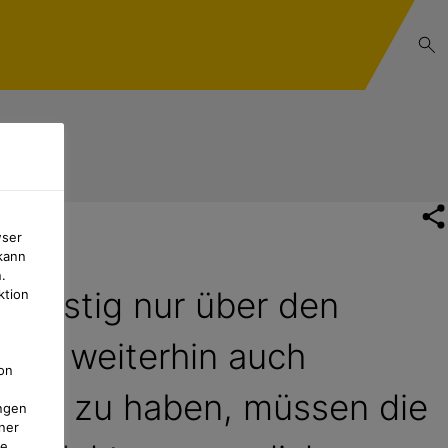
wser
kann
.
gfristig nur über den
ktion
 Um weiterhin auch
on
ächen zu haben, müssen die
ngen
ner
te