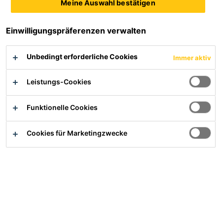
Meine Auswahl bestätigen
Einwilligungspräferenzen verwalten
Service
Unbedingt erforderliche Cookies
Immer aktiv
Verwendbarkeitsnachweise und DIBt Gutachten
Dokumenten Download
Leistungs-Cookies
Entsorgung
Informationen gemäß Störfallverordnung
Funktionelle Cookies
Lieferanteninformationen
Produktsicherheit
Cookies für Marketingzwecke
Einsatzgebiete
Bau
Industrie
Handel
Karriere