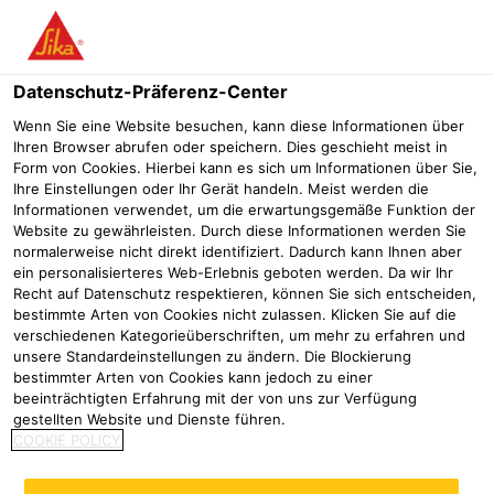
Menü
Datenschutz-Präferenz-Center
Wenn Sie eine Website besuchen, kann diese Informationen über
Ihren Browser abrufen oder speichern. Dies geschieht meist in
Form von Cookies. Hierbei kann es sich um Informationen über Sie,
Umweltproduktdeklaration
Ihre Einstellungen oder Ihr Gerät handeln. Meist werden die
Informationen verwendet, um die erwartungsgemäße Funktion der
(EPD)
Website zu gewährleisten. Durch diese Informationen werden Sie
normalerweise nicht direkt identifiziert. Dadurch kann Ihnen aber
ein personalisierteres Web-Erlebnis geboten werden. Da wir Ihr
Vergussbeton/ Vergussmörtel
Downloads
Umweltproduktdek
Recht auf Datenschutz respektieren, können Sie sich entscheiden,
bestimmte Arten von Cookies nicht zulassen. Klicken Sie auf die
Alle auswählen
verschiedenen Kategorieüberschriften, um mehr zu erfahren und
unsere Standardeinstellungen zu ändern. Die Blockierung
bestimmter Arten von Cookies kann jedoch zu einer
Name
/
Dokumententyp
Maßnahmen
beeinträchtigten Erfahrung mit der von uns zur Verfügung
No results found
gestellten Website und Dienste führen.
COOKIE POLICY