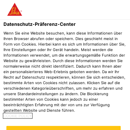
Menü
Datenschutz-Präferenz-Center
Wenn Sie eine Website besuchen, kann diese Informationen über
Ihren Browser abrufen oder speichern. Dies geschieht meist in
Form von Cookies. Hierbei kann es sich um Informationen über Sie,
Broschüren & Flyer
Ihre Einstellungen oder Ihr Gerät handeln. Meist werden die
Informationen verwendet, um die erwartungsgemäße Funktion der
Website zu gewährleisten. Durch diese Informationen werden Sie
Betoninstandsetzung
Downloads
Broschüren & Flyer
normalerweise nicht direkt identifiziert. Dadurch kann Ihnen aber
ein personalisierteres Web-Erlebnis geboten werden. Da wir Ihr
Recht auf Datenschutz respektieren, können Sie sich entscheiden,
Something went wrong loading the listing. Please
bestimmte Arten von Cookies nicht zulassen. Klicken Sie auf die
try refreshing the page.
verschiedenen Kategorieüberschriften, um mehr zu erfahren und
unsere Standardeinstellungen zu ändern. Die Blockierung
bestimmter Arten von Cookies kann jedoch zu einer
beeinträchtigten Erfahrung mit der von uns zur Verfügung
gestellten Website und Dienste führen.
COOKIE POLICY