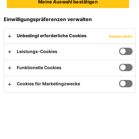
Meine Auswahl bestätigen
Service
Einwilligungspräferenzen verwalten
Verwendbarkeitsnachweise und DIBt Gutachten
Dokumenten Download
Unbedingt erforderliche Cookies
Immer aktiv
Entsorgung
Informationen gemäß Störfallverordnung
Leistungs-Cookies
Lieferanteninformationen
Funktionelle Cookies
Produktsicherheit
Cookies für Marketingzwecke
Einsatzgebiete
Bau
Industrie
Handel
Karriere
Referenzen