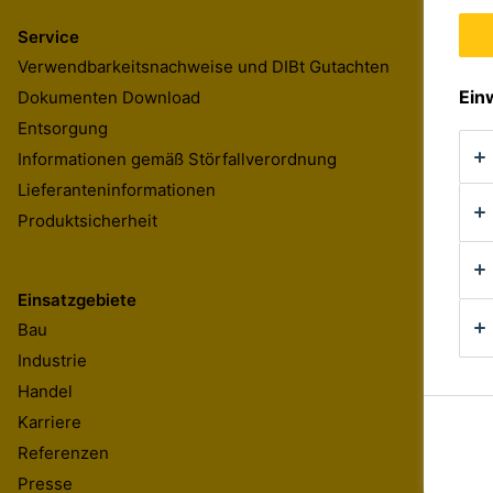
Service
Verwendbarkeitsnachweise und DIBt Gutachten
Ein
Dokumenten Download
Entsorgung
Informationen gemäß Störfallverordnung
Lieferanteninformationen
Produktsicherheit
Einsatzgebiete
Bau
Industrie
Handel
Karriere
Referenzen
Presse