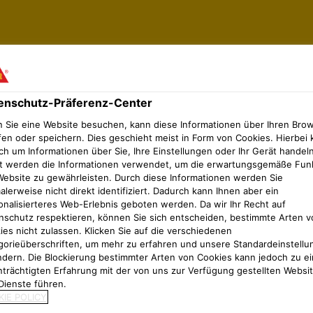
enschutz-Präferenz-Center
 Sie eine Website besuchen, kann diese Informationen über Ihren Bro
fen oder speichern. Dies geschieht meist in Form von Cookies. Hierbei 
ch um Informationen über Sie, Ihre Einstellungen oder Ihr Gerät handeln
t werden die Informationen verwendet, um die erwartungsgemäße Fun
Website zu gewährleisten. Durch diese Informationen werden Sie
lerweise nicht direkt identifiziert. Dadurch kann Ihnen aber ein
g went wrong loading the listing. Please try refreshing 
onalisierteres Web-Erlebnis geboten werden. Da wir Ihr Recht auf
nschutz respektieren, können Sie sich entscheiden, bestimmte Arten v
ies nicht zulassen. Klicken Sie auf die verschiedenen
gorieüberschriften, um mehr zu erfahren und unsere Standardeinstellu
ndern. Die Blockierung bestimmter Arten von Cookies kann jedoch zu ei
nträchtigten Erfahrung mit der von uns zur Verfügung gestellten Websi
Dienste führen.
IE POLICY