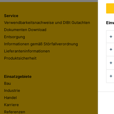
Service
Verwendbarkeitsnachweise und DIBt Gutachten
Ein
Dokumenten Download
Entsorgung
Informationen gemäß Störfallverordnung
Lieferanteninformationen
Produktsicherheit
Einsatzgebiete
Bau
Industrie
Handel
Karriere
Referenzen