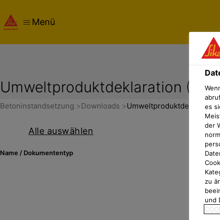
Menü
Dat
Umweltproduktdeklaration (EPD
Wenn
abru
Betoninstandsetzung
Downloads
Umweltproduktdeklaration
es si
Meis
der 
Alle auswählen
norma
pers
Name
/
Dokumententyp
Date
Cook
Kate
zu ä
beei
und 
COOK