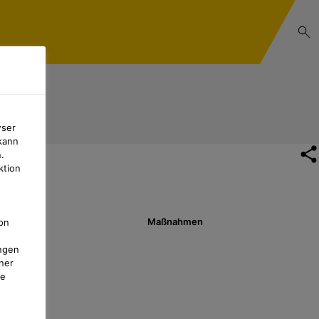
wser
kann
.
ktion
Maßnahmen
on
ngen
ner
te