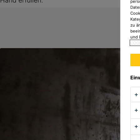
Hand erfüllen.
pers
Date
Cook
Kate
zu ä
beei
und 
COOK
Ein