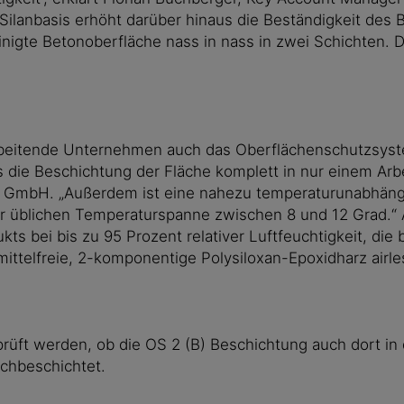
 Silanbasis erhöht darüber hinaus die Beständigkeit des
einigte Betonoberfläche nass in nass in zwei Schichten. 
beitende Unternehmen auch das Oberflächenschutzsystem
die Beschichtung der Fläche komplett in nur einem Arbei
g GmbH. „Außerdem ist eine nahezu temperaturunabhäng
ner üblichen Temperaturspanne zwischen 8 und 12 Grad.“
ts bei bis zu 95 Prozent relativer Luftfeuchtigkeit, di
mittelfreie, 2-komponentige Polysiloxan-Epoxidharz airle
ft werden, ob die OS 2 (B) Beschichtung auch dort in der
chbeschichtet.