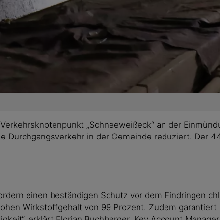
en Verkehrsknotenpunkt „Schneeweißeck“ an der Einmünd
de Durchgangsverkehr in der Gemeinde reduziert. Der 
ordern einen beständigen Schutz vor dem Eindringen chl
en Wirkstoffgehalt von 99 Prozent. Zudem garantiert di
tigkeit“, erklärt Florian Buchberger, Key Account Manag