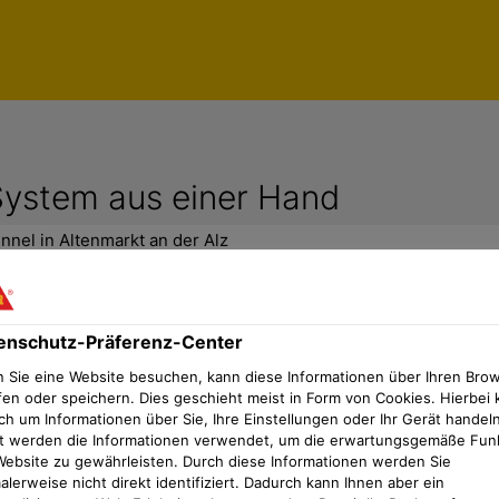
System aus einer Hand
nnel in Altenmarkt an der Alz
enschutz-Präferenz-Center
 2 (B) System aus einer Hand an
 Sie eine Website besuchen, kann diese Informationen über Ihren Bro
fen oder speichern. Dies geschieht meist in Form von Cookies. Hierbei 
ch um Informationen über Sie, Ihre Einstellungen oder Ihr Gerät handeln
keit der Produkte gaben den Ausschlag bei d
t werden die Informationen verwendet, um die erwartungsgemäße Fun
an der Alz. Sika konnte zudem die Vorgabe na
Website zu gewährleisten. Durch diese Informationen werden Sie
lerweise nicht direkt identifiziert. Dadurch kann Ihnen aber ein