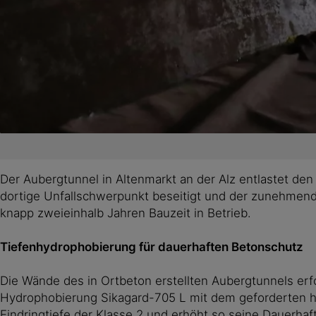
Der Aubergtunnel in Altenmarkt an der Alz entlastet d
dortige Unfallschwerpunkt beseitigt und der zunehmen
knapp zweieinhalb Jahren Bauzeit in Betrieb.
Tiefenhydrophobierung für dauerhaften Betonschutz
Die Wände des in Ortbeton erstellten Aubergtunnels erf
Hydrophobierung Sikagard-705 L mit dem geforderten hoh
Eindringtiefe der Klasse 2 und erhöht so seine Dauerhaf