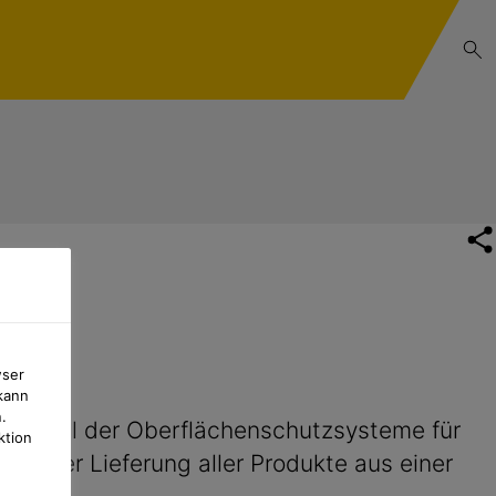
wser
kann
.
er Wahl der Oberflächenschutzsysteme für
ktion
ch der Lieferung aller Produkte aus einer