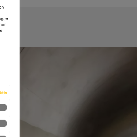
on
ngen
ner
te
ktiv