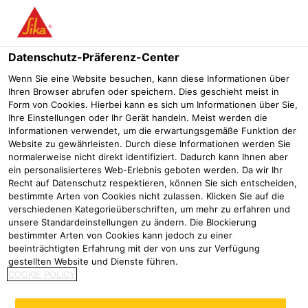
Menü
Datenschutz-Präferenz-Center
Sikafloor®
Sikafloor Bau
Sikafloor® TC 681
Wenn Sie eine Website besuchen, kann diese Informationen über
Ihren Browser abrufen oder speichern. Dies geschieht meist in
Sikafloor® TC 681
Form von Cookies. Hierbei kann es sich um Informationen über Sie,
Ihre Einstellungen oder Ihr Gerät handeln. Meist werden die
2K Polyaspartic Versiegelung, UV- und witterungsbeständig,
Informationen verwendet, um die erwartungsgemäße Funktion der
lösemittelarm, schnell- und tieftemperaturhärtend, für
Website zu gewährleisten. Durch diese Informationen werden Sie
Oberflächenschutzsystem im Parkhaus und abgestreute Beläge
normalerweise nicht direkt identifiziert. Dadurch kann Ihnen aber
ein personalisierteres Web-Erlebnis geboten werden. Da wir Ihr
Recht auf Datenschutz respektieren, können Sie sich entscheiden,
Sikafloor® TC 681 ist eine 2-kompo­nen­tige, lösemittelarme,
bestimmte Arten von Cookies nicht zulassen. Klicken Sie auf die
schnell- und tieftemperaturhärtende, UV-bestän­dige,
verschiedenen Kategorieüberschriften, um mehr zu erfahren und
elastische Versiegelung. Im ausgehärteten Zustand ist sie
unsere Standardeinstellungen zu ändern. Die Blockierung
bestimmter Arten von Cookies kann jedoch zu einer
optisch ansprechend, robust, leicht zu reinigen und mit
beeinträchtigten Erfahrung mit der von uns zur Verfügung
glänzender Ober­fläche.
gestellten Website und Dienste führen.
COOKIE POLICY
Schnell- und tieftemperaturhärtend, schnelle Begeh- und
Befahrbarkeit