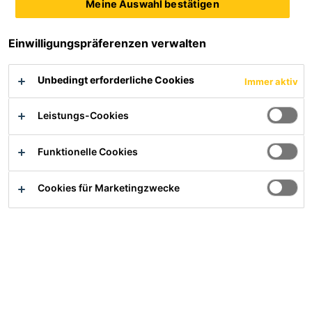
Meine Auswahl bestätigen
Robust, sehr gute Verschleißfestigkeit
Hochelastisch, rissüberbrückend
Einwilligungspräferenzen verwalten
Produktdatenblatt
Alle Dokumente anzeigen
Unbedingt erforderliche Cookies
Immer aktiv
Leistungs-Cookies
Übersicht
Funktionelle Cookies
Anwendung
Cookies für Marketingzwecke
Sikafloor® TC 681 wird eingesetzt im Innen- und
Außenbereich als Versiegelung auf mit Quarzsand abge­
streuten Oberflächenschutzsystemen, wo eine schnelle
Aushärtung, eine schnelle Wiederinbetriebnahme und
ausgezeichnete Verschleißfestigkeit gefordert werden.