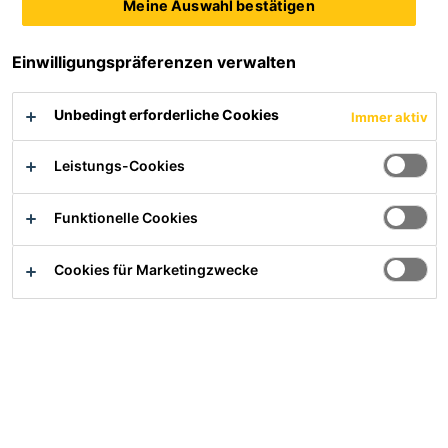
Meine Auswahl bestätigen
Sarnafil® Flashing various
Sicherungsring für
Anschlagpunkte
Einwilligungspräferenzen verwalten
Windsogsicherung für
Dachabdichtungsbahnen an
Unbedingt erforderliche Cookies
Immer aktiv
Anschlagpunkten
Produktdatenblatt
Leistungs-Cookies
Funktionelle Cookies
SikaRoof® Ecke PVC 90° /
SikaRoof® Ecke PVC 90° /I
A
Cookies für Marketingzwecke
Vorgefertigte Außenecke aus
Vorgefertigte Innenecke aus
PVC
PVC
Produktdatenblatt
Produktdatenblatt
SikaRoof®
Sikaplan® Formteilecken
Pfosteneinfassung PVC
WA