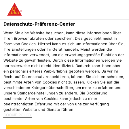
Menü
Datenschutz-Präferenz-Center
Wenn Sie eine Website besuchen, kann diese Informationen über
Ihren Browser abrufen oder speichern. Dies geschieht meist in
Form von Cookies. Hierbei kann es sich um Informationen über Sie,
Formteile
Ihre Einstellungen oder Ihr Gerät handeln. Meist werden die
Informationen verwendet, um die erwartungsgemäße Funktion der
Website zu gewährleisten. Durch diese Informationen werden Sie
Flachdachabdichtung
Produkte Flachdachabdichtung
Sikapl
normalerweise nicht direkt identifiziert. Dadurch kann Ihnen aber
ein personalisierteres Web-Erlebnis geboten werden. Da wir Ihr
Recht auf Datenschutz respektieren, können Sie sich entscheiden,
bestimmte Arten von Cookies nicht zulassen. Klicken Sie auf die
verschiedenen Kategorieüberschriften, um mehr zu erfahren und
S-Pfosteneinfassung PVC
S-Punkteeinfassung PVC
unsere Standardeinstellungen zu ändern. Die Blockierung
bestimmter Arten von Cookies kann jedoch zu einer
beeinträchtigten Erfahrung mit der von uns zur Verfügung
PVC Formteil
gestellten Website und Dienste führen.
COOKIE POLICY
Produktdatenblatt