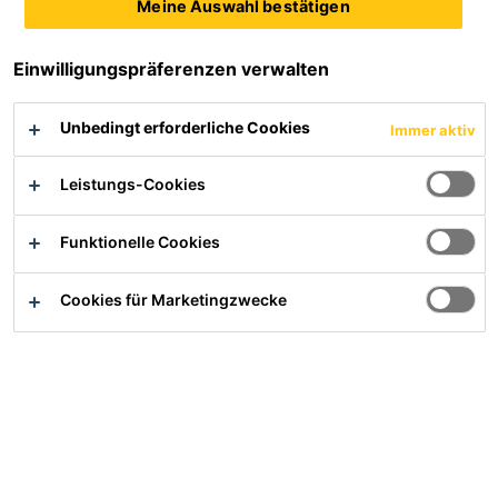
Meine Auswahl bestätigen
Die direkt hinter der Spritzbetoninnenschale gelegene
Abdichtung war schadhaft und musste schrittweise
erneuert werden. Hierfür lieferte die Sika Deutschland
Einwilligungspräferenzen verwalten
GmbH mit ihrem flexibel einstellbaren
Injektionsmaterial eine wirtschaftliche Lösung.
Unbedingt erforderliche Cookies
Immer aktiv
Leistungs-Cookies
Funktionelle Cookies
Cookies für Marketingzwecke