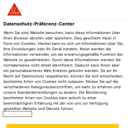
Menü
Datenschutz-Präferenz-Center
Wenn Sie eine Website besuchen, kann diese Informationen über
Ihren Browser abrufen oder speichern. Dies geschieht meist in
Form von Cookies. Hierbei kann es sich um Informationen über Sie,
Flächeninjektion mit Sika
Ihre Einstellungen oder Ihr Gerät handeln. Meist werden die
Informationen verwendet, um die erwartungsgemäße Funktion der
Website zu gewährleisten. Durch diese Informationen werden Sie
Referenzen
Fertigungshalle in Magdala
Tunnel Spitzingsee d
normalerweise nicht direkt identifiziert. Dadurch kann Ihnen aber
ein personalisierteres Web-Erlebnis geboten werden. Da wir Ihr
2018
Schliersee
Recht auf Datenschutz respektieren, können Sie sich entscheiden,
bestimmte Arten von Cookies nicht zulassen. Klicken Sie auf die
verschiedenen Kategorieüberschriften, um mehr zu erfahren und
unsere Standardeinstellungen zu ändern. Die Blockierung
Tunnel Spitzingsee dauerhaft dicht
bestimmter Arten von Cookies kann jedoch zu einer
beeinträchtigten Erfahrung mit der von uns zur Verfügung
gestellten Website und Dienste führen.
Nach über 60 Jahren Nutzungsdauer war eine
COOKIE POLICY
Instandsetzung des Straßentunnels zwischen Neuhaus
und Spitzingsee bei Schliersee dringend notwendig.