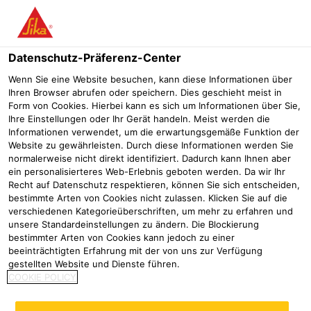
Menü
Datenschutz-Präferenz-Center
Sika® Primer
Sika® Primer-157
Wenn Sie eine Website besuchen, kann diese Informationen über
Ihren Browser abrufen oder speichern. Dies geschieht meist in
Sika® Primer-157
Form von Cookies. Hierbei kann es sich um Informationen über Sie,
Ihre Einstellungen oder Ihr Gerät handeln. Meist werden die
2K-Primer auf Polysulfid-Epoxidharzbasis für Polysulfiddichtstoffe
Informationen verwendet, um die erwartungsgemäße Funktion der
auf Asphalt
Website zu gewährleisten. Durch diese Informationen werden Sie
normalerweise nicht direkt identifiziert. Dadurch kann Ihnen aber
ein personalisierteres Web-Erlebnis geboten werden. Da wir Ihr
Recht auf Datenschutz respektieren, können Sie sich entscheiden,
bestimmte Arten von Cookies nicht zulassen. Klicken Sie auf die
verschiedenen Kategorieüberschriften, um mehr zu erfahren und
unsere Standardeinstellungen zu ändern. Die Blockierung
bestimmter Arten von Cookies kann jedoch zu einer
Sika® Primer-157 ist ein zweikomponentiger Primer auf
beeinträchtigten Erfahrung mit der von uns zur Verfügung
gestellten Website und Dienste führen.
Polysulfid-Epoxidharzbasis und wird für die
COOKIE POLICY
Polysulfiddichtstoffe Sikaflex® CR 170 und Sikaflex® CR
171 auf Asphalt und Gussasphalt eingesetzt.