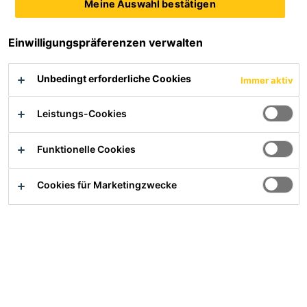
Meine Auswahl bestätigen
Sikafloor®-392 ist eine 2-komponentige, elastifizierte,
Einwilligungspräferenzen verwalten
farbige Epoxidharzbeschichtung mit hoher chemischer
Beständigkeit. Total solid nach Prüfverfahren
Deutsche
Unbedingt erforderliche Cookies
Immer aktiv
Bauchemie
Leistungs-Cookies
hohe Chemikalienbeständigkeit
statisch rissüberbrückend
Funktionelle Cookies
flüssigkeitsdicht
Cookies für Marketingzwecke
Produktdatenblatt
Alle Dokumente anzeigen
Übersicht