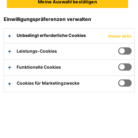
Meine Auswahl bestätigen
Formteil als Aufsatz für Speier.
Einwilligungspräferenzen verwalten
▪ Kälteschlagzäh
▪ Witterungsbeständig
Unbedingt erforderliche Cookies
Immer aktiv
▪ UV-stabilisiert
Leistungs-Cookies
Produktdatenblatt
Alle Dokumente anzeigen
Funktionelle Cookies
Ihr/e Ansprechpartner/in
Cookies für Marketingzwecke
Übersicht
Anwendung
Kieskorb Vario Fix für Speier dient als Schutz vor
Einspülung von Kies und Laub in die Sikaplan® und