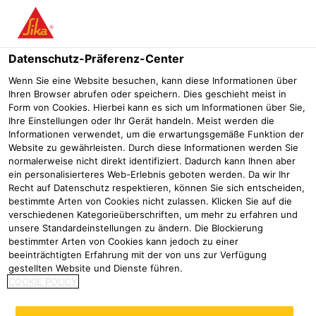
Menü
Datenschutz-Präferenz-Center
Sikaflex®
Kleben und Dichten am Bau
Sikaflex® PRO-3 Pur
Wenn Sie eine Website besuchen, kann diese Informationen über
Ihren Browser abrufen oder speichern. Dies geschieht meist in
Sikaflex® PRO-3 Purform®
Form von Cookies. Hierbei kann es sich um Informationen über Sie,
Ihre Einstellungen oder Ihr Gerät handeln. Meist werden die
PowerCure
Informationen verwendet, um die erwartungsgemäße Funktion der
Website zu gewährleisten. Durch diese Informationen werden Sie
Beschleunigter, schneller Hochleistungsdichtstoff auf PU-Basis
normalerweise nicht direkt identifiziert. Dadurch kann Ihnen aber
für horizontale und vertikale Fugenabdichtungsanwendungen
ein personalisierteres Web-Erlebnis geboten werden. Da wir Ihr
Recht auf Datenschutz respektieren, können Sie sich entscheiden,
bestimmte Arten von Cookies nicht zulassen. Klicken Sie auf die
NEU
verschiedenen Kategorieüberschriften, um mehr zu erfahren und
unsere Standardeinstellungen zu ändern. Die Blockierung
bestimmter Arten von Cookies kann jedoch zu einer
beeinträchtigten Erfahrung mit der von uns zur Verfügung
gestellten Website und Dienste führen.
COOKIE POLICY