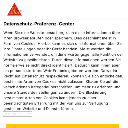
Menü
Datenschutz-Präferenz-Center
Sikafloor®
Sikafloor Bau
Sika® FloorJoint EX
Wenn Sie eine Website besuchen, kann diese Informationen über
Ihren Browser abrufen oder speichern. Dies geschieht meist in
Sika® FloorJoint EX
Form von Cookies. Hierbei kann es sich um Informationen über Sie,
Ihre Einstellungen oder Ihr Gerät handeln. Meist werden die
Vorgefertigtes Bodenfugen-Anschlussstück aus Polymer-
Informationen verwendet, um die erwartungsgemäße Funktion der
Verbundwerkstoff mit einem exzentrisch angeordneten gewellten
Website zu gewährleisten. Durch diese Informationen werden Sie
Fugendesign
normalerweise nicht direkt identifiziert. Dadurch kann Ihnen aber
ein personalisierteres Web-Erlebnis geboten werden. Da wir Ihr
Recht auf Datenschutz respektieren, können Sie sich entscheiden,
bestimmte Arten von Cookies nicht zulassen. Klicken Sie auf die
verschiedenen Kategorieüberschriften, um mehr zu erfahren und
unsere Standardeinstellungen zu ändern. Die Blockierung
bestimmter Arten von Cookies kann jedoch zu einer
beeinträchtigten Erfahrung mit der von uns zur Verfügung
gestellten Website und Dienste führen.
COOKIE POLICY