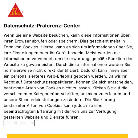
Menü
Datenschutz-Präferenz-Center
Sikafloor®
Sikafloor Bau
Sika® FloorJoint XS
Wenn Sie eine Website besuchen, kann diese Informationen über
Ihren Browser abrufen oder speichern. Dies geschieht meist in
Sika® FloorJoint XS
Form von Cookies. Hierbei kann es sich um Informationen über Sie,
Ihre Einstellungen oder Ihr Gerät handeln. Meist werden die
Vorgefertigtes Bodenfugen-Paneel aus Polymer-Verbundwerkstoff
Informationen verwendet, um die erwartungsgemäße Funktion der
Website zu gewährleisten. Durch diese Informationen werden Sie
normalerweise nicht direkt identifiziert. Dadurch kann Ihnen aber
ein personalisierteres Web-Erlebnis geboten werden. Da wir Ihr
Recht auf Datenschutz respektieren, können Sie sich entscheiden,
bestimmte Arten von Cookies nicht zulassen. Klicken Sie auf die
verschiedenen Kategorieüberschriften, um mehr zu erfahren und
unsere Standardeinstellungen zu ändern. Die Blockierung
bestimmter Arten von Cookies kann jedoch zu einer
beeinträchtigten Erfahrung mit der von uns zur Verfügung
gestellten Website und Dienste führen.
COOKIE POLICY