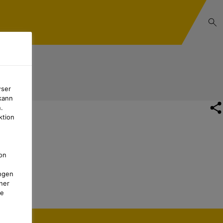
wser
kann
.
ktion
on
ngen
ner
te