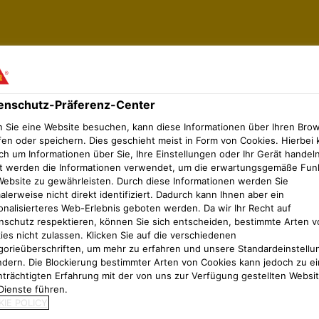
enschutz-Präferenz-Center
 Sie eine Website besuchen, kann diese Informationen über Ihren Bro
fen oder speichern. Dies geschieht meist in Form von Cookies. Hierbei 
ch um Informationen über Sie, Ihre Einstellungen oder Ihr Gerät handeln
t werden die Informationen verwendet, um die erwartungsgemäße Fun
Website zu gewährleisten. Durch diese Informationen werden Sie
iese so schnell als möglich zu beantworten.
lerweise nicht direkt identifiziert. Dadurch kann Ihnen aber ein
onalisierteres Web-Erlebnis geboten werden. Da wir Ihr Recht auf
nschutz respektieren, können Sie sich entscheiden, bestimmte Arten v
ies nicht zulassen. Klicken Sie auf die verschiedenen
gorieüberschriften, um mehr zu erfahren und unsere Standardeinstellu
ndern. Die Blockierung bestimmter Arten von Cookies kann jedoch zu ei
nträchtigten Erfahrung mit der von uns zur Verfügung gestellten Websi
Dienste führen.
IE POLICY