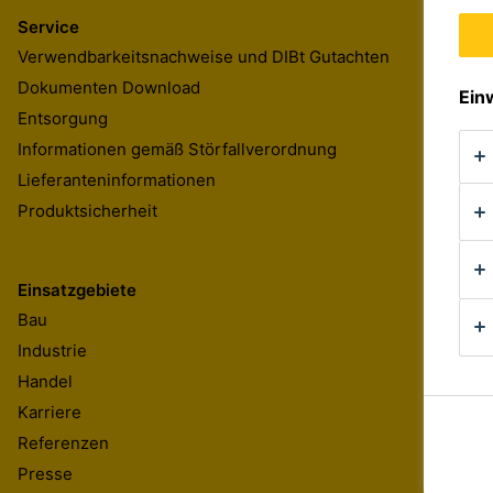
Service
Verwendbarkeitsnachweise und DIBt Gutachten
Dokumenten Download
Ein
Entsorgung
Informationen gemäß Störfallverordnung
Lieferanteninformationen
Produktsicherheit
Einsatzgebiete
Bau
Industrie
Handel
Karriere
Referenzen
Presse