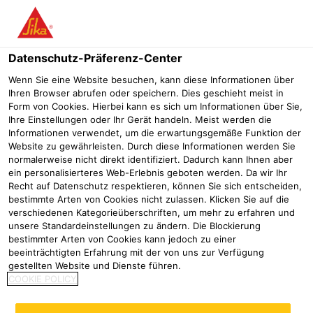
Menü
Datenschutz-Präferenz-Center
Wenn Sie eine Website besuchen, kann diese Informationen über
Ihren Browser abrufen oder speichern. Dies geschieht meist in
Form von Cookies. Hierbei kann es sich um Informationen über Sie,
Zirkuläres Bauen bei
Ihre Einstellungen oder Ihr Gerät handeln. Meist werden die
Informationen verwendet, um die erwartungsgemäße Funktion der
Neugestaltung eines Labor- und
Website zu gewährleisten. Durch diese Informationen werden Sie
normalerweise nicht direkt identifiziert. Dadurch kann Ihnen aber
Bürogebäudes in Trostberg
ein personalisierteres Web-Erlebnis geboten werden. Da wir Ihr
Recht auf Datenschutz respektieren, können Sie sich entscheiden,
Woher Sie uns kennen
Presse
Zirkuläres Bauen bei Neugest
bestimmte Arten von Cookies nicht zulassen. Klicken Sie auf die
verschiedenen Kategorieüberschriften, um mehr zu erfahren und
28/08/2025
unsere Standardeinstellungen zu ändern. Die Blockierung
bestimmter Arten von Cookies kann jedoch zu einer
Gemeinsam mit dem Berliner Unternehmen
beeinträchtigten Erfahrung mit der von uns zur Verfügung
gestellten Website und Dienste führen.
Concular und dem Architekturbüro
COOKIE POLICY
Diessbacher aus Traunstein hat die Sika
Deutschland CH AG & Co KG am Standort