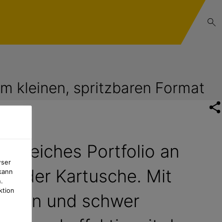
im kleinen, spritzbaren Format
ngreiches Portfolio an
wser
us der Kartusche. Mit
kann
.
ktion
tellen und schwer