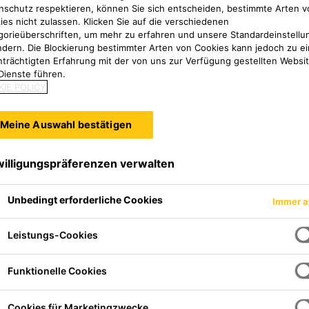
os abdichten – schnell, ein
nschutz respektieren, können Sie sich entscheiden, bestimmte Arten v
ies nicht zulassen. Klicken Sie auf die verschiedenen
rodukt ist flexibel auf unte
gorieüberschriften, um mehr zu erfahren und unsere Standardeinstellu
ndern. Die Blockierung bestimmter Arten von Cookies kann jedoch zu ei
nträchtigten Erfahrung mit der von uns zur Verfügung gestellten Websi
 geprüft und von der Bunde
Dienste führen.
IE POLICY
ie Abdichtung nach ZTV-ING
Meine Auswahl bestätigen
willigungspräferenzen verwalten
1 KD - Die Flüssigkunststoffabdichtung aus der Kartusch
Unbedingt erforderliche Cookies
Immer a
Leistungs-Cookies
Funktionelle Cookies
Cookies für Marketingzwecke