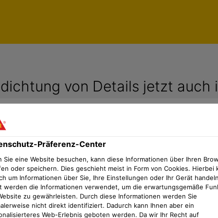
dichtung von Details jetzt auch 
 & Co KG erweitert ihr umfa
enschutz-Präferenz-Center
 Sie eine Website besuchen, kann diese Informationen über Ihren Bro
ne spritzbare Abdichtung a
fen oder speichern. Dies geschieht meist in Form von Cookies. Hierbei 
ch um Informationen über Sie, Ihre Einstellungen oder Ihr Gerät handeln
t werden die Informationen verwendet, um die erwartungsgemäße Fun
sich Anschlüsse, Reparaturs
Website zu gewährleisten. Durch diese Informationen werden Sie
lerweise nicht direkt identifiziert. Dadurch kann Ihnen aber ein
onalisierteres Web-Erlebnis geboten werden. Da wir Ihr Recht auf