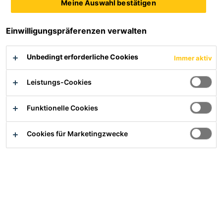
Meine Auswahl bestätigen
Feiner Nivellierspachtel unter allen Oberbelägen
Einwilligungspräferenzen verwalten
Sehr leicht verlaufend
Für spannungsarme, sehr glatte Oberflächen
Unbedingt erforderliche Cookies
Für Schichtdicken von 0 - 15 mm
Immer aktiv
Alle Dokumente anzeigen
Leistungs-Cookies
Zum BAUHAUS‑Finder
Funktionelle Cookies
Cookies für Marketingzwecke
Übersicht
Anwendung
Für den Innenbereich im Wohnungs- und
Gewerbebau