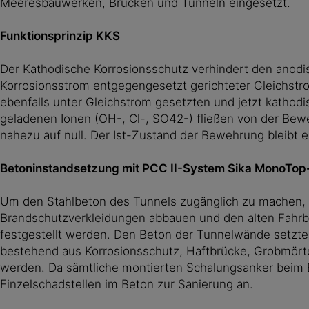
Meeresbauwerken, Brücken und Tunneln eingesetzt.
Funktionsprinzip KKS
Der Kathodische Korrosionsschutz verhindert den anodis
Korrosionsstrom entgegengesetzt gerichteter Gleichstro
ebenfalls unter Gleichstrom gesetzten und jetzt kathod
geladenen Ionen (OH-, Cl-, SO42-) fließen von der Be
nahezu auf null. Der Ist-Zustand der Bewehrung bleibt 
Betoninstandsetzung mit PCC II-System Sika MonoTo
Um den Stahlbeton des Tunnels zugänglich zu machen, 
Brandschutzverkleidungen abbauen und den alten Fahrba
festgestellt werden. Den Beton der Tunnelwände setzt
bestehend aus Korrosionsschutz, Haftbrücke, Grobmörte
werden. Da sämtliche montierten Schalungsanker beim Ba
Einzelschadstellen im Beton zur Sanierung an.