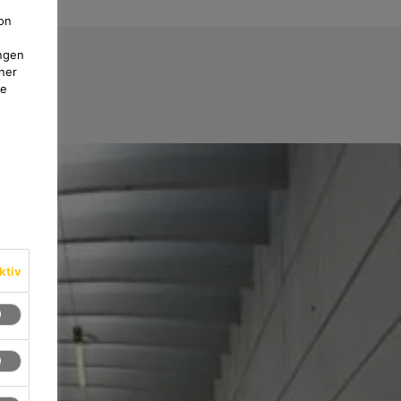
on
ngen
ner
te
ktiv