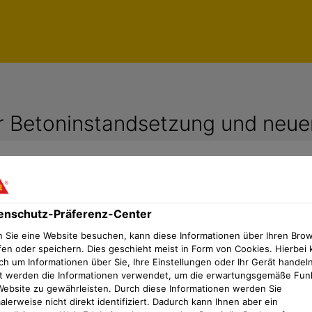
ür Betoninstandsetzung und neu
enschutz-Präferenz-Center
g langfristig gesichert
 Sie eine Website besuchen, kann diese Informationen über Ihren Bro
fen oder speichern. Dies geschieht meist in Form von Cookies. Hierbei 
ch um Informationen über Sie, Ihre Einstellungen oder Ihr Gerät handeln
 belastet den Tunnel unter dem Nord-Ostsee-Kanal. Mi
t werden die Informationen verwendet, um die erwartungsgemäße Fun
ndenen Schäden nicht wirksam beseitigt werden. Katho
Website zu gewährleisten. Durch diese Informationen werden Sie
 Grundsanierung eines Straßentunnels. Der Einbau erfo
lerweise nicht direkt identifiziert. Dadurch kann Ihnen aber ein