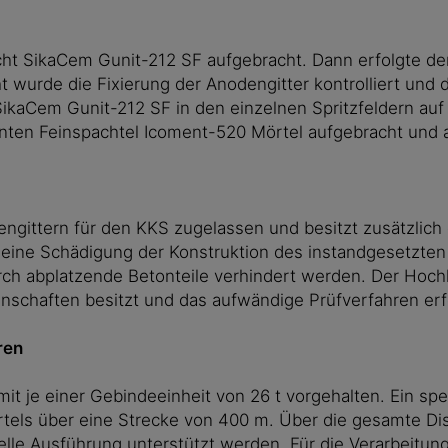
cht SikaCem Gunit-212 SF aufgebracht. Dann erfolgte de
t wurde die Fixierung der Anodengitter kontrolliert und 
 SikaCem Gunit-212 SF in den einzelnen Spritzfeldern auf
n Feinspachtel Icoment-520 Mörtel aufgebracht und a
ngittern für den KKS zugelassen und besitzt zusätzlich 
t eine Schädigung der Konstruktion des instandgesetzten
h abplatzende Betonteile verhindert werden. Der Hochle
nschaften besitzt und das aufwändige Prüfverfahren erf
ren
 mit je einer Gebindeeinheit von 26 t vorgehalten. Ein s
rtels über eine Strecke von 400 m. Über die gesamte Di
elle Ausführung unterstützt werden. Für die Verarbeitu