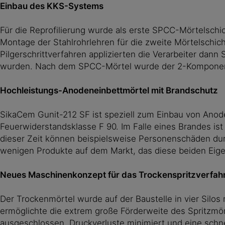
Einbau des KKS-Systems
Für die Reprofilierung wurde als erste SPCC-Mörtelschi
Montage der Stahlrohrlehren für die zweite Mörtelschich
Pilgerschrittverfahren applizierten die Verarbeiter dann
wurden. Nach dem SPCC-Mörtel wurde der 2-Komponente
Hochleistungs-Anodeneinbettmörtel mit Brandschutz
SikaCem Gunit-212 SF ist speziell zum Einbau von Anode
Feuerwiderstandsklasse F 90. Im Falle eines Brandes is
dieser Zeit können beispielsweise Personenschäden durc
wenigen Produkte auf dem Markt, das diese beiden Eige
Neues Maschinenkonzept für das Trockenspritzverfah
Der Trockenmörtel wurde auf der Baustelle in vier Silos
ermöglichte die extrem große Förderweite des Spritzmö
ausgeschlossen, Druckverluste minimiert und eine schn