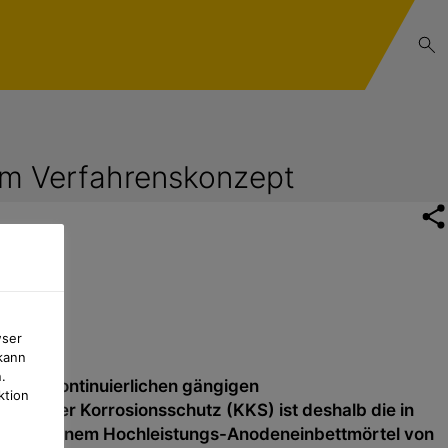
em Verfahrenskonzept
wser
kann
.
t den kontinuierlichen gängigen
ktion
discher Korrosionsschutz (KKS) ist deshalb die in
lgte mit einem Hochleistungs-Anodeneinbettmörtel von