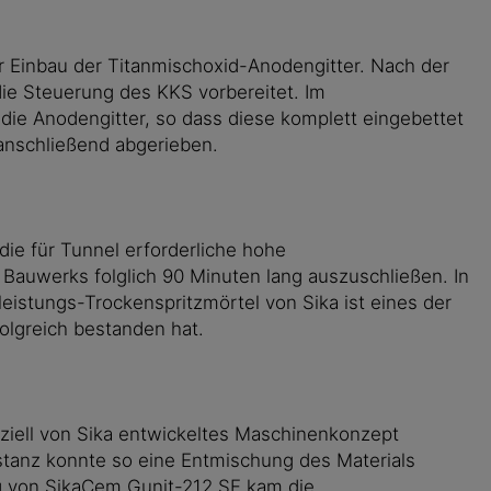
r Einbau der Titanmischoxid-Anodengitter. Nach der
die Steuerung des KKS vorbereitet. Im
 die Anodengitter, so dass diese komplett eingebettet
nschließend abgerieben.
die für Tunnel erforderliche hohe
 Bauwerks folglich 90 Minuten lang auszuschließen. In
istungs-Trockenspritzmörtel von Sika ist eines der
olgreich bestanden hat.
peziell von Sika entwickeltes Maschinenkonzept
stanz konnte so eine Entmischung des Materials
ng von SikaCem Gunit-212 SF kam die