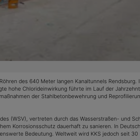
n Röhren des 640 Meter langen Kanaltunnels Rendsburg.
gte hohe Chlorideinwirkung führte im Lauf der Jahrzeh
smaßnahmen der Stahlbetonbewehrung und Reprofilierung
es (WSV), vertreten durch das Wasserstraßen- und Schiff
em Korrosionsschutz dauerhaft zu sanieren. In Deutschl
nenswerte Bedeutung. Weltweit wird KKS jedoch seit 30 