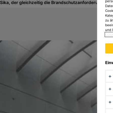
pers
Sika, der gleichzeitig die Brandschutzanforderungen erf
Date
Cook
Kate
zu ä
beei
und 
COOK
Ein