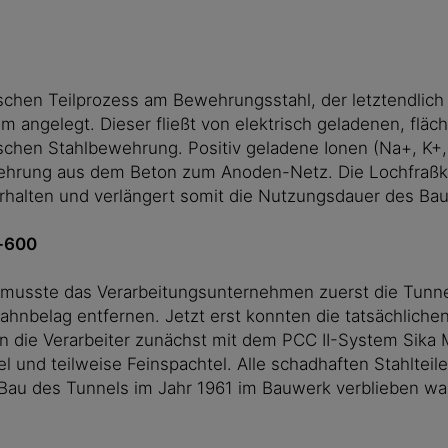
chen Teilprozess am Bewehrungsstahl, der letztendlich 
m angelegt. Dieser fließt von elektrisch geladenen, fl
ischen Stahlbewehrung. Positiv geladene Ionen (Na+, K+,
wehrung aus dem Beton zum Anoden-Netz. Die Lochfraßko
erhalten und verlängert somit die Nutzungsdauer des Ba
p-600
musste das Verarbeitungsunternehmen zuerst die Tunne
hnbelag entfernen. Jetzt erst konnten die tatsächlich
en die Verarbeiter zunächst mit dem PCC II-System Sik
l und teilweise Feinspachtel. Alle schadhaften Stahlte
u des Tunnels im Jahr 1961 im Bauwerk verblieben waren