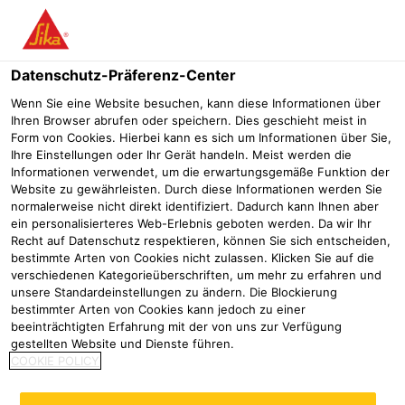
Menü
Datenschutz-Präferenz-Center
Wenn Sie eine Website besuchen, kann diese Informationen über
Ihren Browser abrufen oder speichern. Dies geschieht meist in
Form von Cookies. Hierbei kann es sich um Informationen über Sie,
Allgemeine bauaufsichtliche
Ihre Einstellungen oder Ihr Gerät handeln. Meist werden die
Informationen verwendet, um die erwartungsgemäße Funktion der
Zulassung für Sika SolarMount-
Website zu gewährleisten. Durch diese Informationen werden Sie
normalerweise nicht direkt identifiziert. Dadurch kann Ihnen aber
1
ein personalisierteres Web-Erlebnis geboten werden. Da wir Ihr
Recht auf Datenschutz respektieren, können Sie sich entscheiden,
Woher Sie uns kennen
Presse
Geprüftes durchdringungsfrei
bestimmte Arten von Cookies nicht zulassen. Klicken Sie auf die
verschiedenen Kategorieüberschriften, um mehr zu erfahren und
20/05/2026
unsere Standardeinstellungen zu ändern. Die Blockierung
bestimmter Arten von Cookies kann jedoch zu einer
Sika SolarMount-1 ist ein
beeinträchtigten Erfahrung mit der von uns zur Verfügung
gestellten Website und Dienste führen.
durchdringungsfreies Komplettsystem für die
COOKIE POLICY
Installation von Photovoltaikanlagen auf