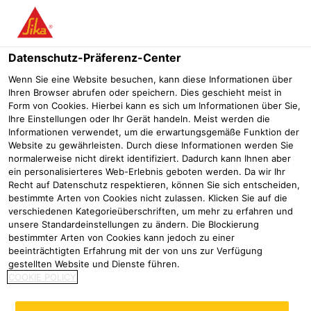
Menü
Datenschutz-Präferenz-Center
Sikaplan®
Sikaplan® WT 2200-22 HL2
Wenn Sie eine Website besuchen, kann diese Informationen über
Ihren Browser abrufen oder speichern. Dies geschieht meist in
Sikaplan® WT 2200-22 HL2
Form von Cookies. Hierbei kann es sich um Informationen über Sie,
Ihre Einstellungen oder Ihr Gerät handeln. Meist werden die
Kunststoffdichtungsbahn auf der Basis flexibler Polyolefine (FPO)
Informationen verwendet, um die erwartungsgemäße Funktion der
Website zu gewährleisten. Durch diese Informationen werden Sie
normalerweise nicht direkt identifiziert. Dadurch kann Ihnen aber
Sikaplan WT 2200-22HL2 ist eine 2,2 mm dicke,
ein personalisierteres Web-Erlebnis geboten werden. Da wir Ihr
homogene und flexible Kunststoffdichtungsbahn
Recht auf Datenschutz respektieren, können Sie sich entscheiden,
bestimmte Arten von Cookies nicht zulassen. Klicken Sie auf die
auf Polyolefinbasis (FPO) mit Signalschicht ≤ 0,2 mm
verschiedenen Kategorieüberschriften, um mehr zu erfahren und
unsere Standardeinstellungen zu ändern. Die Blockierung
Hohe Alterungsbeständigkeit
bestimmter Arten von Cookies kann jedoch zu einer
Resistent gegenüber Wurzeln und Mikroorganismen
beeinträchtigten Erfahrung mit der von uns zur Verfügung
Hohe Widerstandsfähigkeit gegen mechanische Beanspruchung
gestellten Website und Dienste führen.
COOKIE POLICY
Heißluftschweißbar
Gute Verarbeitbarkeit