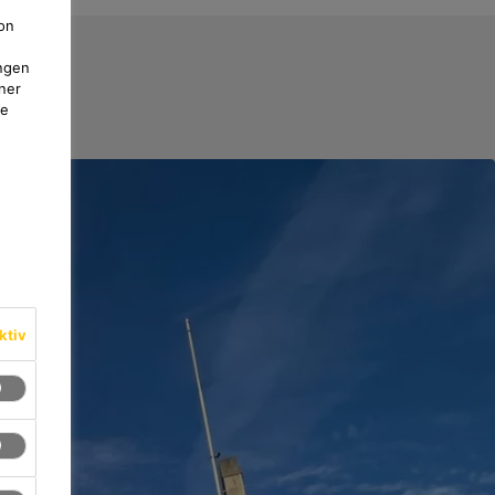
on
ngen
ner
te
ktiv