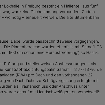
Lokhalle in Freiburg besteht ein Hallenteil aus fünf
ssen war, war keine Dachdämmung vorhanden. Zudem
r – wo nötig – erneuert werden. Die alte Bitumenbahn
rpause. Dabei wurde bauabschnittsweise vorgegangen.
h. Die Rinnenbereiche wurden ebenfalls mit Sarnafil TS
gesamt 600 qm schon eine Herausforderung“, so Haack.
der Prüfung und stellenweisen Ausbesserungen – als
e Kunststoffabdichtungsbahn Sarnafil TS 77-18 wurde
gsanlagen (RWA) pro Dach und den vorhandenen 22
ang von Dachfläche zu Schrägverglasung erfolgte mit
 wurden als Traufanschluss oder Anschluss unter
ahn wurde darauf mit Handschweißgeräten verschweißt.