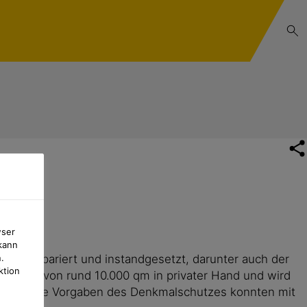
wser
kann
et, repariert und instandgesetzt, darunter auch der
.
ktion
zfläche von rund 10.000 qm in privater Hand und wird
niert. Die Vorgaben des Denkmalschutzes konnten mit