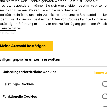
16 Anthrazitgrau von Sika erfüllt werden.
onalisierteres Web-Erlebnis geboten werden. Da wir Ihr Recht auf
nschutz respektieren, können Sie sich entscheiden, bestimmte Arten v
ies nicht zulassen. Klicken Sie auf die verschiedenen
gorieüberschriften, um mehr zu erfahren und unsere Standardeinstellu
ndern. Die Blockierung bestimmter Arten von Cookies kann jedoch zu ei
nträchtigten Erfahrung mit der von uns zur Verfügung gestellten Websi
Dienste führen.
IE POLICY
Meine Auswahl bestätigen
willigungspräferenzen verwalten
Unbedingt erforderliche Cookies
Immer a
Leistungs-Cookies
Funktionelle Cookies