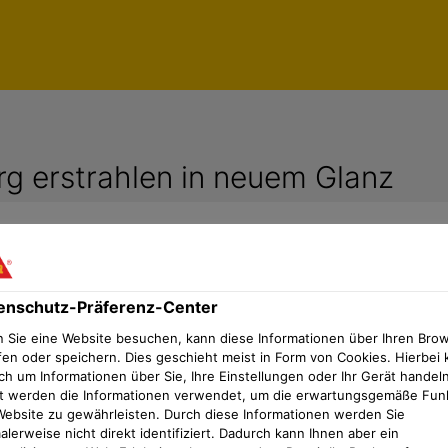
rg erstrahlen in neuem Glanz
enschutz-Präferenz-Center
 Vorgaben des Denkmalschutzes
 Sie eine Website besuchen, kann diese Informationen über Ihren Bro
fen oder speichern. Dies geschieht meist in Form von Cookies. Hierbei 
rbahnhof Nord gebaut. Bis 1983 wurden dort Züge gewart
ch um Informationen über Sie, Ihre Einstellungen oder Ihr Gerät handeln
t werden die Informationen verwendet, um die erwartungsgemäße Fun
nsemble aus insgesamt fünf Gebäudeteilen und einer Nut
Website zu gewährleisten. Durch diese Informationen werden Sie
n wurden nun die Sheddächer der Nord- und Südhalle sa
lerweise nicht direkt identifiziert. Dadurch kann Ihnen aber ein