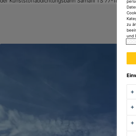
der Kunststoffabdichtungsbahn Sarnafil TS 77-18 RAL 70
pers
Date
Cook
Kate
zu ä
beei
und 
COOK
Ein