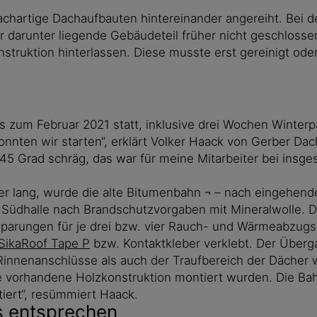
artige Dachaufbauten hintereinander angereiht. Bei der 
er darunter liegende Gebäudeteil früher nicht geschlo
struktion hinterlassen. Diese musste erst gereinigt ode
is zum Februar 2021 statt, inklusive drei Wochen Winte
nnten wir starten“, erklärt Volker Haack von Gerber Dac
d 45 Grad schräg, das war für meine Mitarbeiter bei ins
ter lang, wurde die alte Bitumenbahn ¬ – nach eingehen
dhalle nach Brandschutzvorgaben mit Mineralwolle. Di
sparungen für je drei bzw. vier Rauch- und Wärmeabzu
SikaRoof Tape P
bzw. Kontaktkleber verklebt. Der Überg
 Rinnenanschlüsse als auch der Traufbereich der Dächer
ie vorhandene Holzkonstruktion montiert wurden. Die B
iert“, resümmiert Haack.
 entsprechen