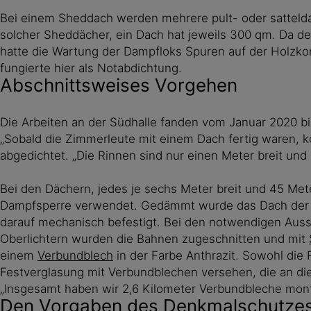
Bei einem Sheddach werden mehrere pult- oder satteldach
solcher Sheddächer, ein Dach hat jeweils 300 qm. Da d
hatte die Wartung der Dampfloks Spuren auf der Holzkon
fungierte hier als Notabdichtung.
Abschnittsweises Vorgehen
Die Arbeiten an der Südhalle fanden vom Januar 2020 b
„Sobald die Zimmerleute mit einem Dach fertig waren, ko
abgedichtet. „Die Rinnen sind nur einen Meter breit un
Bei den Dächern, jedes je sechs Meter breit und 45 Me
Dampfsperre verwendet. Gedämmt wurde das Dach der Sü
darauf mechanisch befestigt. Bei den notwendigen Aus
Oberlichtern wurden die Bahnen zugeschnitten und mit
einem
Verbundblech
in der Farbe Anthrazit. Sowohl die
Festverglasung mit Verbundblechen versehen, die an d
„Insgesamt haben wir 2,6 Kilometer Verbundbleche mont
Den Vorgaben des Denkmalschutzes