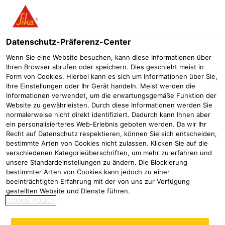
Menü
Datenschutz-Präferenz-Center
Wenn Sie eine Website besuchen, kann diese Informationen über
Ihren Browser abrufen oder speichern. Dies geschieht meist in
Form von Cookies. Hierbei kann es sich um Informationen über Sie,
Sikagrout-580 – der
Ihre Einstellungen oder Ihr Gerät handeln. Meist werden die
Informationen verwendet, um die erwartungsgemäße Funktion der
mineralische Vergussbeton mit
Website zu gewährleisten. Durch diese Informationen werden Sie
normalerweise nicht direkt identifiziert. Dadurch kann Ihnen aber
reduziertem CO2-Fußabdruck
ein personalisierteres Web-Erlebnis geboten werden. Da wir Ihr
Recht auf Datenschutz respektieren, können Sie sich entscheiden,
Woher Sie uns kennen
Presse
Sikagrout-580
bestimmte Arten von Cookies nicht zulassen. Klicken Sie auf die
verschiedenen Kategorieüberschriften, um mehr zu erfahren und
04/09/2025
unsere Standardeinstellungen zu ändern. Die Blockierung
bestimmter Arten von Cookies kann jedoch zu einer
Beton ist aufgrund seiner Festigkeit,
beeinträchtigten Erfahrung mit der von uns zur Verfügung
gestellten Website und Dienste führen.
Widerstandsfähigkeit und Dauerhaftigkeit ein
COOKIE POLICY
Baustoff, der in der heutigen Zeit nicht mehr