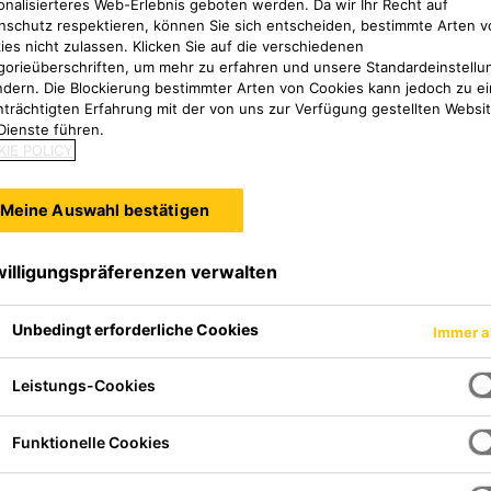
 laufendem Verkehr an die gestiegenen Anforderungen an
onalisierteres Web-Erlebnis geboten werden. Da wir Ihr Recht auf
nschutz respektieren, können Sie sich entscheiden, bestimmte Arten v
nersatz- und Abdichtungssysteme der Sika Deutschland
ies nicht zulassen. Klicken Sie auf die verschiedenen
gorieüberschriften, um mehr zu erfahren und unsere Standardeinstellu
ndern. Die Blockierung bestimmter Arten von Cookies kann jedoch zu ei
nträchtigten Erfahrung mit der von uns zur Verfügung gestellten Websi
Dienste führen.
IE POLICY
Meine Auswahl bestätigen
willigungspräferenzen verwalten
Unbedingt erforderliche Cookies
Immer a
Leistungs-Cookies
Funktionelle Cookies