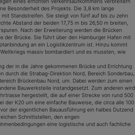
 wegen eines erhöhten Verkehrsaufkommens verbreitern
ine Besonderheit des Projekts. Die 3,8 km lange
t Standstreifen. Sie steigt von fünf auf bis zu zehn
ichte Abstand der beiden 17,75 m bis 26,50 m breiten,
hrspuren. Nach der Erweiterung werden die Brücken
ge der Brücke. Sie führt über den Hamburger Hafen mit
tanbindung an ein Logistikzentrum ist. Hinzu kommt
Weltkriegs massiv bombardiert und es mussten, wie
ung der in die Jahre gekommenen Brücke und Errichtung
n durch die Strabag-Direktion Nord, Bereich Sonderbau,
 Bereich Brückenbau Nord, um. Dabei werden zum einen
handene Bauwerksteile instandgesetzt. Zum anderen wird
rasse hergestellt, die auf einer Strecke von rund 500
i der K20 um eine einfache Bauweise, die circa alle 100
s vor der eigentlichen Bauausführung ein halbes Dutzend
eichen Schnittstellen, den engen
ahmenbedingungen eine logistische und auch fachliche