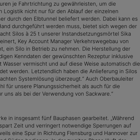
uren je Fahrtrichtung zu gewährleisten, um die
 Logistik nicht nur für den Ablauf der einzelnen
her durch den Elbtunnel beliefert werden. Dabei kann es
Hand durchgeführt werden muss, bietet sich wegen der
acht Silos à 25 t unserer Instandsetzungsmörtel Sika
d Weinert, Key Account Manager Verkehrswegebau von
t, ein Silo in Betrieb zu nehmen. Die Herstellung der
ndigen Kenndaten der gewünschten Rezeptur inklusive
it Wasser vermischt und auf diese Weise automatisch die
t werden. Letztendlich haben die Anlieferung in Silos
dachten Systemlösung überzeugt.“ Auch Oberbauleiter
ohl für unsere Planungssicherheit als auch für die
für uns als bei der Verwendung von Sackware.“
erke in insgesamt fünf Bauphasen gearbeitet. „Während
spart Zeit und verringert notwendige Sperrungen auf
weils eine Spur in Richtung Flensburg und Hannover zur