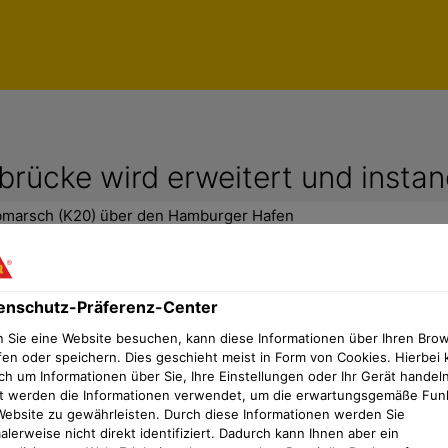
rücke wird erweitert und insta
bmarsch (K20) über den Hamburger Hafen
enschutz-Präferenz-Center
sungen von Sika ermöglichen demnäc
 Sie eine Website besuchen, kann diese Informationen über Ihren Bro
fen oder speichern. Dies geschieht meist in Form von Cookies. Hierbei 
ch um Informationen über Sie, Ihre Einstellungen oder Ihr Gerät handeln
t werden die Informationen verwendet, um die erwartungsgemäße Fun
hrsadern Deutschlands, sogar Europas. Im Süden Hamburg
Website zu gewährleisten. Durch diese Informationen werden Sie
chon seit Jahren am Rande der Belastungsgrenze. Mit de
lerweise nicht direkt identifiziert. Dadurch kann Ihnen aber ein