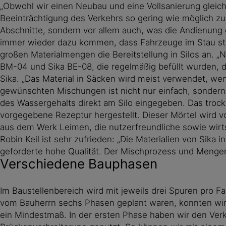
„Obwohl wir einen Neubau und eine Vollsanierung gleichz
Beeinträchtigung des Verkehrs so gering wie möglich zu h
Abschnitte, sondern vor allem auch, was die Andienung d
immer wieder dazu kommen, dass Fahrzeuge im Stau stec
großen Materialmengen die Bereitstellung in Silos an. „
BM-04 und Sika BE-08, die regelmäßig befüllt wurden, 
Sika. „Das Material in Säcken wird meist verwendet, wen
gewünschten Mischungen ist nicht nur einfach, sondern
des Wassergehalts direkt am Silo eingegeben. Das trock
vorgegebene Rezeptur hergestellt. Dieser Mörtel wird v
aus dem Werk Leimen, die nutzerfreundliche sowie wirt
Robin Keil ist sehr zufrieden: „Die Materialien von Sika 
geforderte hohe Qualität. Der Mischprozess und Mengene
Verschiedene Bauphasen
Im Baustellenbereich wird mit jeweils drei Spuren pro 
vom Bauherrn sechs Phasen geplant waren, konnten wir 
ein Mindestmaß. In der ersten Phase haben wir den Ver