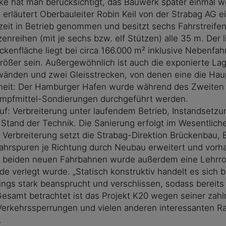
cke hat man berücksichtigt, das Bauwerk später einmal
erläutert Oberbauleiter Robin Keil von der Strabag AG e
t in Betrieb genommen und besitzt sechs Fahrstreifen mi
nreihen (mit je sechs bzw. elf Stützen) alle 35 m. Der l
kenfläche liegt bei circa 166.000 m² inklusive Nebenfa
rößer sein. Außergewöhnlich ist auch die exponierte La
änden und zwei Gleisstrecken, von denen eine die Haup
heit: Der Hamburger Hafen wurde während des Zweiten 
Kampfmittel-Sondierungen durchgeführt werden.
uf: Verbreiterung unter laufendem Betrieb, Instandsetz
tand der Technik. Die Sanierung erfolgt im Wesentliche
Verbreiterung setzt die Strabag-Direktion Brückenbau,
Fahrspuren je Richtung durch Neubau erweitert und vor
beiden neuen Fahrbahnen wurde außerdem eine Lehrrohrt
verlegt wurde. „Statisch konstruktiv handelt es sich be
dings stark beansprucht und verschlissen, sodass bereit
amt betrachtet ist das Projekt K20 wegen seiner zahlr
Verkehrssperrungen und vielen anderen interessanten R
.