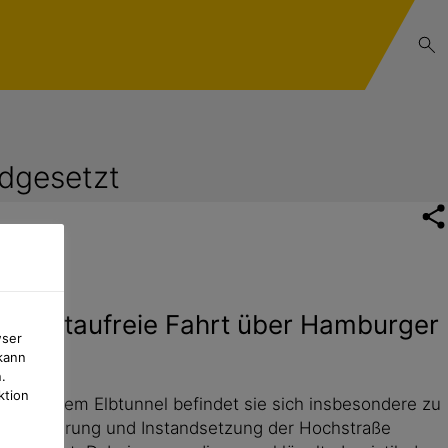
ndgesetzt
hst staufreie Fahrt über Hamburger
wser
kann
.
ktion
s vor dem Elbtunnel befindet sie sich insbesondere zu
r Erweiterung und Instandsetzung der Hochstraße