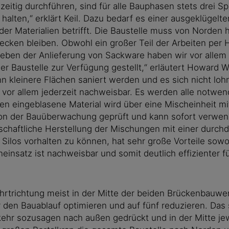
eitig durchführen, sind für alle Bauphasen stets drei Sp
alten,“ erklärt Keil. Dazu bedarf es einer ausgeklügelten
er Materialien betrifft. Die Baustelle muss von Norden 
ken bleiben. Obwohl ein großer Teil der Arbeiten per 
Neben der Anlieferung von Sackware haben wir vor allem 
der Baustelle zur Verfügung gestellt,“ erläutert Howar
n kleinere Flächen saniert werden und es sich nicht lohn
 vor allem jederzeit nachweisbar. Es werden alle notwe
en eingeblasene Material wird über eine Mischeinheit m
on der Bauüberwachung geprüft und kann sofort verwende
schaftliche Herstellung der Mischungen mit einer durch
in Silos vorhalten zu können, hat sehr große Vorteile sow
insatz ist nachweisbar und somit deutlich effizienter 
Fahrtrichtung meist in der Mitte der beiden Brückenbauw
den Bauablauf optimieren und auf fünf reduzieren. Das 
kehr sozusagen nach außen gedrückt und in der Mitte je