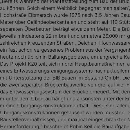
„Bereits während der Planfeststellung zum Bau der Brü
zu können. Solch einem Weitblick begegnet man selten“, 
Hochstraße Elbmarsch wurde 1975 nach 3,5 Jahren Bauzei
Meter über Geländeoberkante an und steht auf 110 Stütze
separaten Überbauten beträgt etwa zehn Meter. Die Brüc
jeweils mindestens 22 m breit und um etwa 26.000 m² g
zahlreichen kreuzenden Straßen, Deichen, Hochwasserw
ein fast schon vergessenes Problem aus der Vergangen
heute noch üblich in Ballungsgebieten, umfangreiche 
Das Projekt K20 teilt sich in drei Hauptbaumaßnahmen a
eines Entwässerungsreinigungssystems nach aktuellem S
mit Unterstützung der BIB Bauen im Bestand GmbH. Die 
die zwei separaten Brückenbauwerke von drei auf vier 
das Entwässerungssystem der Brücke erneuert. Mit den 
m unter dem Überbau hängt und ansonsten unter der Erde 
m eine Übergangskonstruktion enthält. Diese sind aller
Übergangskonstruktionen getauscht werden mussten. Ges
Baustellenverhältnissen, den maximal eingeschränkten 
Herausforderung,“ beschreibt Robin Keil die Bauaufgabe