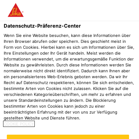
Menü
Datenschutz-Präferenz-Center
Wenn Sie eine Website besuchen, kann diese Informationen über
Ihren Browser abrufen oder speichern. Dies geschieht meist in
Form von Cookies. Hierbei kann es sich um Informationen über Sie,
Denkmalschutz und
Ihre Einstellungen oder Ihr Gerät handeln. Meist werden die
Informationen verwendet, um die erwartungsgemäße Funktion der
Freiformbecken - Sanierung des
Website zu gewährleisten. Durch diese Informationen werden Sie
normalerweise nicht direkt identifiziert. Dadurch kann Ihnen aber
Freibads Welper
ein personalisierteres Web-Erlebnis geboten werden. Da wir Ihr
Recht auf Datenschutz respektieren, können Sie sich entscheiden,
Referenzen
Freibad Welper in Hattingen
bestimmte Arten von Cookies nicht zulassen. Klicken Sie auf die
verschiedenen Kategorieüberschriften, um mehr zu erfahren und
unsere Standardeinstellungen zu ändern. Die Blockierung
2025
Hattingen
bestimmter Arten von Cookies kann jedoch zu einer
beeinträchtigten Erfahrung mit der von uns zur Verfügung
gestellten Website und Dienste führen.
Schwimmbeckenabdichtungenin
COOKIE POLICY
jeder Geometrie mit Sikaplan WP
3150-16 R/RE