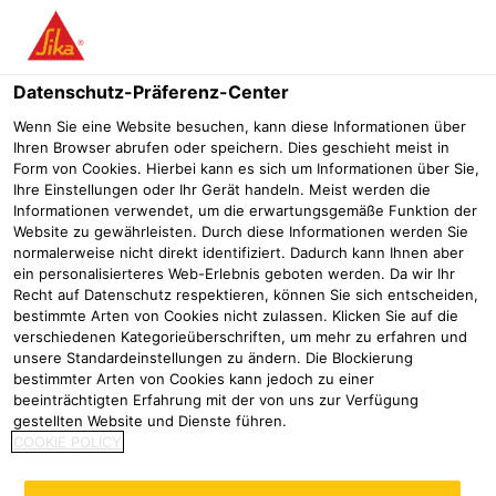
Menü
Datenschutz-Präferenz-Center
Wenn Sie eine Website besuchen, kann diese Informationen über
Ihren Browser abrufen oder speichern. Dies geschieht meist in
Form von Cookies. Hierbei kann es sich um Informationen über Sie,
Ihre Einstellungen oder Ihr Gerät handeln. Meist werden die
Informationen verwendet, um die erwartungsgemäße Funktion der
Website zu gewährleisten. Durch diese Informationen werden Sie
normalerweise nicht direkt identifiziert. Dadurch kann Ihnen aber
ein personalisierteres Web-Erlebnis geboten werden. Da wir Ihr
Recht auf Datenschutz respektieren, können Sie sich entscheiden,
Ein Gebäude mit Geschichte
bestimmte Arten von Cookies nicht zulassen. Klicken Sie auf die
verschiedenen Kategorieüberschriften, um mehr zu erfahren und
clever und effektiv saniert
unsere Standardeinstellungen zu ändern. Die Blockierung
bestimmter Arten von Cookies kann jedoch zu einer
Referenzen
Pumpspeicherkraftwerk Forbach
Denkmalgeschü
beeinträchtigten Erfahrung mit der von uns zur Verfügung
gestellten Website und Dienste führen.
COOKIE POLICY
2024
Schwäbisch Hall