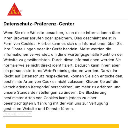
Menü
Datenschutz-Präferenz-Center
Wenn Sie eine Website besuchen, kann diese Informationen über
Ihren Browser abrufen oder speichern. Dies geschieht meist in
Form von Cookies. Hierbei kann es sich um Informationen über Sie,
Bodenbeschichtung,
Ihre Einstellungen oder Ihr Gerät handeln. Meist werden die
Informationen verwendet, um die erwartungsgemäße Funktion der
Flachdach- und
Website zu gewährleisten. Durch diese Informationen werden Sie
normalerweise nicht direkt identifiziert. Dadurch kann Ihnen aber
Fugenabdichtung aus einer
ein personalisierteres Web-Erlebnis geboten werden. Da wir Ihr
Recht auf Datenschutz respektieren, können Sie sich entscheiden,
Hand
bestimmte Arten von Cookies nicht zulassen. Klicken Sie auf die
verschiedenen Kategorieüberschriften, um mehr zu erfahren und
Referenzen
Fertigungshalle in Magdala
Bodenbeschichtung,
unsere Standardeinstellungen zu ändern. Die Blockierung
bestimmter Arten von Cookies kann jedoch zu einer
beeinträchtigten Erfahrung mit der von uns zur Verfügung
2022
Telgte
gestellten Website und Dienste führen.
COOKIE POLICY
Bodenbeschichtung, Flachdach-