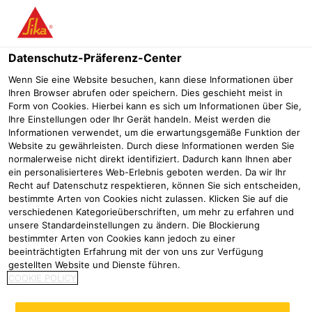
Menü
Datenschutz-Präferenz-Center
Wenn Sie eine Website besuchen, kann diese Informationen über
Ihren Browser abrufen oder speichern. Dies geschieht meist in
Form von Cookies. Hierbei kann es sich um Informationen über Sie,
Premium-Abdichtungsbahn von
Ihre Einstellungen oder Ihr Gerät handeln. Meist werden die
Informationen verwendet, um die erwartungsgemäße Funktion der
Sika für zukunftsorientiertes
Website zu gewährleisten. Durch diese Informationen werden Sie
normalerweise nicht direkt identifiziert. Dadurch kann Ihnen aber
Firmengebäude eingesetzt
ein personalisierteres Web-Erlebnis geboten werden. Da wir Ihr
Recht auf Datenschutz respektieren, können Sie sich entscheiden,
Referenzen
Sanierung Lotter
bestimmte Arten von Cookies nicht zulassen. Klicken Sie auf die
verschiedenen Kategorieüberschriften, um mehr zu erfahren und
unsere Standardeinstellungen zu ändern. Die Blockierung
2025
Ludwigsburg
bestimmter Arten von Cookies kann jedoch zu einer
beeinträchtigten Erfahrung mit der von uns zur Verfügung
gestellten Website und Dienste führen.
Premium-Abdichtungsbahn von Sika
COOKIE POLICY
für zukunftsorientiertes
Firmengebäude eingesetzt